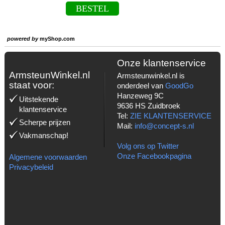
BESTEL
powered by
myShop.com
Onze klantenservice
ArmsteunWinkel.nl
Armsteunwinkel.nl is
staat voor:
onderdeel van
GoodGo
Hanzeweg 9C
Uitstekende
9636 HS Zuidbroek
klantenservice
Tel:
ZIE KLANTENSERVICE
Scherpe prijzen
Mail:
info@concept-s.nl
Vakmanschap!
Volg ons op Twitter
Onze Facebookpagina
Algemene voorwaarden
Privacybeleid