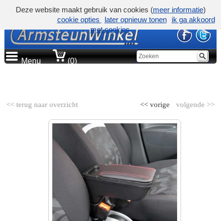
Deze website maakt gebruik van cookies (
meer informatie
)
cookie opties
later opnieuw tonen
ik ga akkoord
met cookies
Menu
(0)
AUTOMERK
<< terug naar overzicht
<< vorige
volgende >>