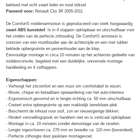
bekleed met echt zwart leder en rood stiksel.
Passend voor:
Renault Clio 3R 2005-2011
De ComfortS middenarmsteun is geproduceerd van sterk hoogwaardig
zwart ABS kunststof
. Is in 4 stappen opklapbaar en uitschuifbaar voor
het vinden van de perfecte zithouding. De ComfortS armsteun is
voorzien van een munthouder aan de achterzijde en een met rubber
beklede opbergruimte en pennenhouder aan de klep.
Eenvoudige montage in circa 10 minuten op het achterste gedeelte van
middenconsole, begeleid met een duidelijke, universele montage
handleiding en 4 zelftappers.
Eigenschappen:
- Verhoogt het zitcomfort en een must om comfortabel te reizen.
- Mooie, chique en betaalbare opwaardering van het auto-interieur.
- Ergonomisch gevormd en in lengte richting ca. 50 mm uitschuifbaar.
- Creëert extra opbergruimte op een makkelijk bereikbare plek.
- Beschermt de inhoud voor stof, zon en nieuwsgierige blikken.
- Hindert versnellingspook en handrem niet en is verticaal opklapbaar.
- Montage in ca. 10 minuten zonder demontage van de stoelen.
- Lengte ingeschoven ca. 270 mm en breedte ca. 110 mm (bovendeel).
- Perfecte zithoogte door pasklare montagevoet.