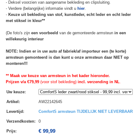
- Deksel voorzien van aangename bekleding en clipsluiting.
- Verdere (belangrijke) informatie vindt u
hier
.
-
Keuze uit bekleding van stof, kunstleder, echt leder en echt leder
met stiksel in kleur**
(De foto's zijn
een voorbeeld
van de gemonteerde armsteun
in een
willekeurig interieur
NOTE: Indien er in uw auto af fabriek/af importeur een (te korte)
armsteun gemonteerd is dan kunt u onze armsteun daar NIET op
monteren!!!
** Maak uw keuze van armsteun in het kader hieronder.
Prijzen v/a €79,99
(voor stof bekleding)
incl. verzending in NL
.
Uw keuze
:
Artikel
:
AW22142645
Levertijd
:
ComfortS armsteun TIJDELIJK NIET LEVERBAAR
Verzendkosten
:
0
€ 99,99
Prijs: