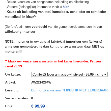
- Deksel voorzien van aangename bekleding en clipsluiting.
- Verdere (belangrijke) informatie vindt u
hier
.
-
Keuze uit bekleding van stof, kunstleder, echt leder en echt leder
met stiksel in kleur**
(De foto's zijn
een voorbeeld
van de gemonteerde armsteun
in een
willekeurig interieur
NOTE: Indien er in uw auto af fabriek/af importeur een (te korte)
armsteun gemonteerd is dan kunt u onze armsteun daar NIET op
monteren!!!
** Maak uw keuze van armsteun in het kader hieronder. Prijzen
vanaf 79,99
Uw keuze
:
Artikel
:
AW2214264W
Levertijd
:
ComfortS armsteun TIJDELIJK NIET LEVERBAAR
Verzendkosten
:
0
€ 99,99
Prijs: