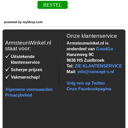
BESTEL
powered by
myShop.com
Onze klantenservice
ArmsteunWinkel.nl
Armsteunwinkel.nl is
staat voor:
onderdeel van
GoodGo
Hanzeweg 9C
Uitstekende
9636 HS Zuidbroek
klantenservice
Tel:
ZIE KLANTENSERVICE
Scherpe prijzen
Mail:
info@concept-s.nl
Vakmanschap!
Volg ons op Twitter
Onze Facebookpagina
Algemene voorwaarden
Privacybeleid