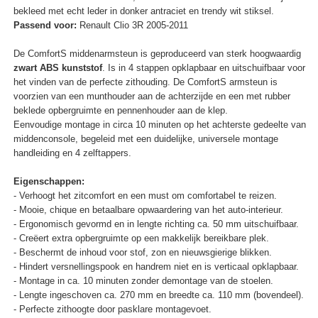
bekleed met echt leder in donker antraciet en trendy wit stiksel.
Passend voor:
Renault Clio 3R 2005-2011
De ComfortS middenarmsteun is geproduceerd van sterk hoogwaardig
zwart ABS kunststof
. Is in 4 stappen opklapbaar en uitschuifbaar voor
het vinden van de perfecte zithouding. De ComfortS armsteun is
voorzien van een munthouder aan de achterzijde en een met rubber
beklede opbergruimte en pennenhouder aan de klep.
Eenvoudige montage in circa 10 minuten op het achterste gedeelte van
middenconsole, begeleid met een duidelijke, universele montage
handleiding en 4 zelftappers.
Eigenschappen:
- Verhoogt het zitcomfort en een must om comfortabel te reizen.
- Mooie, chique en betaalbare opwaardering van het auto-interieur.
- Ergonomisch gevormd en in lengte richting ca. 50 mm uitschuifbaar.
- Creëert extra opbergruimte op een makkelijk bereikbare plek.
- Beschermt de inhoud voor stof, zon en nieuwsgierige blikken.
- Hindert versnellingspook en handrem niet en is verticaal opklapbaar.
- Montage in ca. 10 minuten zonder demontage van de stoelen.
- Lengte ingeschoven ca. 270 mm en breedte ca. 110 mm (bovendeel).
- Perfecte zithoogte door pasklare montagevoet.