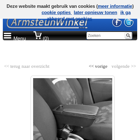
Deze website maakt gebruik van cookies (
meer informatie
)
cookie opties
later opnieuw tonen
ik ga
akkoord met cookies
Menu
(0)
AUTOMERK
<< terug naar overzicht
<< vorige
volgende >>