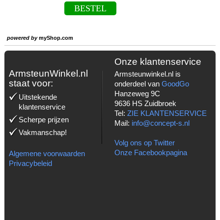
BESTEL
powered by
myShop.com
Onze klantenservice
ArmsteunWinkel.nl
Armsteunwinkel.nl is
staat voor:
onderdeel van
GoodGo
Hanzeweg 9C
Uitstekende
9636 HS Zuidbroek
klantenservice
Tel:
ZIE KLANTENSERVICE
Scherpe prijzen
Mail:
info@concept-s.nl
Vakmanschap!
Volg ons op Twitter
Onze Facebookpagina
Algemene voorwaarden
Privacybeleid