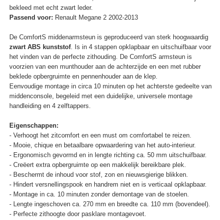
bekleed met echt zwart leder.
Passend voor:
Renault Megane 2 2002-2013
De ComfortS middenarmsteun is geproduceerd van sterk hoogwaardig
zwart ABS kunststof
. Is in 4 stappen opklapbaar en uitschuifbaar voor
het vinden van de perfecte zithouding. De ComfortS armsteun is
voorzien van een munthouder aan de achterzijde en een met rubber
beklede opbergruimte en pennenhouder aan de klep.
Eenvoudige montage in circa 10 minuten op het achterste gedeelte van
middenconsole, begeleid met een duidelijke, universele montage
handleiding en 4 zelftappers.
Eigenschappen:
- Verhoogt het zitcomfort en een must om comfortabel te reizen.
- Mooie, chique en betaalbare opwaardering van het auto-interieur.
- Ergonomisch gevormd en in lengte richting ca. 50 mm uitschuifbaar.
- Creëert extra opbergruimte op een makkelijk bereikbare plek.
- Beschermt de inhoud voor stof, zon en nieuwsgierige blikken.
- Hindert versnellingspook en handrem niet en is verticaal opklapbaar.
- Montage in ca. 10 minuten zonder demontage van de stoelen.
- Lengte ingeschoven ca. 270 mm en breedte ca. 110 mm (bovendeel).
- Perfecte zithoogte door pasklare montagevoet.