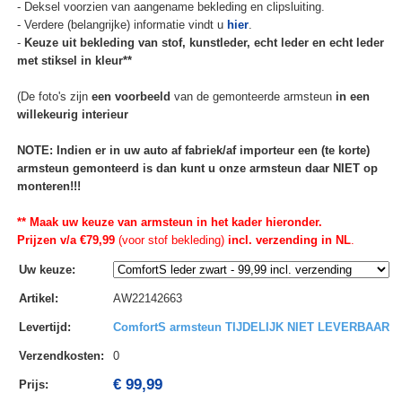
- Deksel voorzien van aangename bekleding en clipsluiting.
- Verdere (belangrijke) informatie vindt u
hier
.
-
Keuze uit bekleding van stof, kunstleder, echt leder en echt leder
met stiksel in kleur**
(De foto's zijn
een voorbeeld
van de gemonteerde armsteun
in een
willekeurig interieur
NOTE: Indien er in uw auto af fabriek/af importeur een (te korte)
armsteun gemonteerd is dan kunt u onze armsteun daar NIET op
monteren!!!
** Maak uw keuze van armsteun in het kader hieronder.
Prijzen v/a €79,99
(voor stof bekleding)
incl. verzending in NL
.
Uw keuze
:
Artikel
:
AW22142663
Levertijd
:
ComfortS armsteun TIJDELIJK NIET LEVERBAAR
Verzendkosten
:
0
€ 99,99
Prijs: