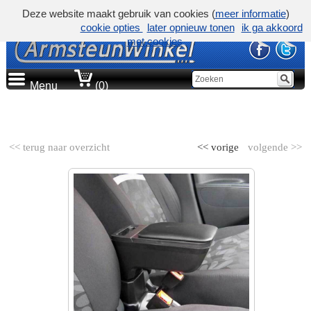
Deze website maakt gebruik van cookies (
meer informatie
)
cookie opties
later opnieuw tonen
ik ga akkoord
met cookies
Menu
(0)
AUTOMERK
<< terug naar overzicht
<< vorige
volgende >>