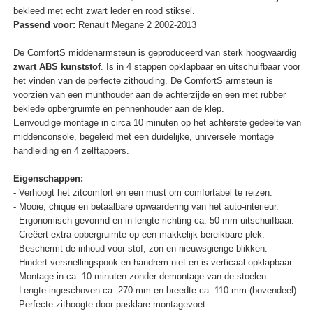
bekleed met echt zwart leder en rood stiksel.
Passend voor:
Renault Megane 2 2002-2013
De ComfortS middenarmsteun is geproduceerd van sterk hoogwaardig
zwart ABS kunststof
. Is in 4 stappen opklapbaar en uitschuifbaar voor
het vinden van de perfecte zithouding. De ComfortS armsteun is
voorzien van een munthouder aan de achterzijde en een met rubber
beklede opbergruimte en pennenhouder aan de klep.
Eenvoudige montage in circa 10 minuten op het achterste gedeelte van
middenconsole, begeleid met een duidelijke, universele montage
handleiding en 4 zelftappers.
Eigenschappen:
- Verhoogt het zitcomfort en een must om comfortabel te reizen.
- Mooie, chique en betaalbare opwaardering van het auto-interieur.
- Ergonomisch gevormd en in lengte richting ca. 50 mm uitschuifbaar.
- Creëert extra opbergruimte op een makkelijk bereikbare plek.
- Beschermt de inhoud voor stof, zon en nieuwsgierige blikken.
- Hindert versnellingspook en handrem niet en is verticaal opklapbaar.
- Montage in ca. 10 minuten zonder demontage van de stoelen.
- Lengte ingeschoven ca. 270 mm en breedte ca. 110 mm (bovendeel).
- Perfecte zithoogte door pasklare montagevoet.