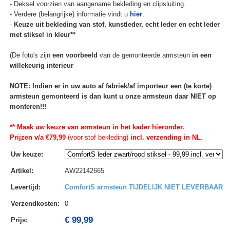
- Deksel voorzien van aangename bekleding en clipsluiting.
- Verdere (belangrijke) informatie vindt u
hier
.
-
Keuze uit bekleding van stof, kunstleder, echt leder en echt leder
met stiksel in kleur**
(De foto's zijn
een voorbeeld
van de gemonteerde armsteun
in een
willekeurig interieur
NOTE: Indien er in uw auto af fabriek/af importeur een (te korte)
armsteun gemonteerd is dan kunt u onze armsteun daar NIET op
monteren!!!
** Maak uw keuze van armsteun in het kader hieronder.
Prijzen v/a €79,99
(voor stof bekleding)
incl. verzending in NL
.
Uw keuze
:
Artikel
:
AW22142665
Levertijd
:
ComfortS armsteun TIJDELIJK NIET LEVERBAAR
Verzendkosten
:
0
€ 99,99
Prijs: