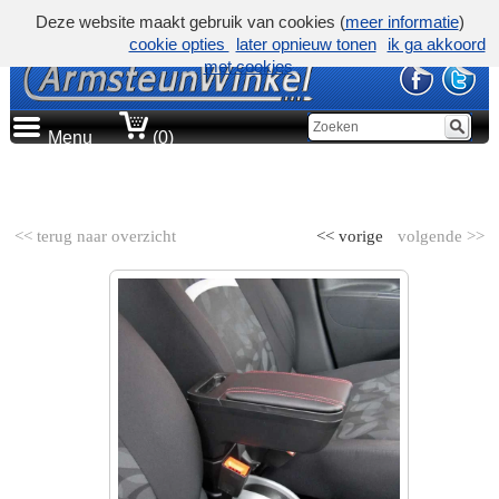
Deze website maakt gebruik van cookies (
meer informatie
)
cookie opties
later opnieuw tonen
ik ga akkoord
met cookies
Menu
(0)
AUTOMERK
<< terug naar overzicht
<< vorige
volgende >>