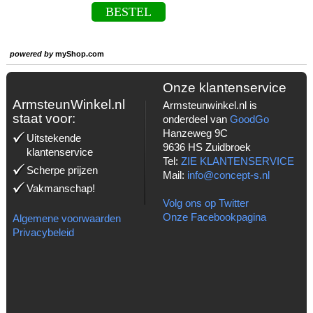
BESTEL
powered by
myShop.com
Onze klantenservice
ArmsteunWinkel.nl
Armsteunwinkel.nl is
staat voor:
onderdeel van
GoodGo
Hanzeweg 9C
Uitstekende
9636 HS Zuidbroek
klantenservice
Tel:
ZIE KLANTENSERVICE
Scherpe prijzen
Mail:
info@concept-s.nl
Vakmanschap!
Volg ons op Twitter
Onze Facebookpagina
Algemene voorwaarden
Privacybeleid