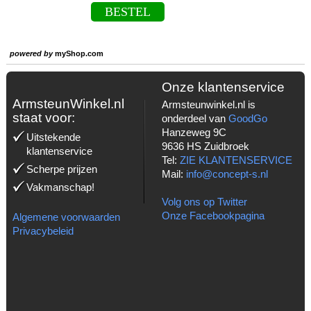
BESTEL
powered by
myShop.com
Onze klantenservice
ArmsteunWinkel.nl
Armsteunwinkel.nl is
staat voor:
onderdeel van
GoodGo
Hanzeweg 9C
Uitstekende
9636 HS Zuidbroek
klantenservice
Tel:
ZIE KLANTENSERVICE
Scherpe prijzen
Mail:
info@concept-s.nl
Vakmanschap!
Volg ons op Twitter
Onze Facebookpagina
Algemene voorwaarden
Privacybeleid