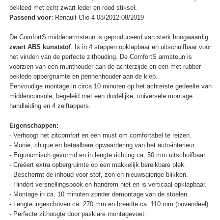
bekleed met echt zwart leder en rood stiksel.
Passend voor:
Renault Clio 4 08/2012-08/2019
De ComfortS middenarmsteun is geproduceerd van sterk hoogwaardig
zwart ABS kunststof
. Is in 4 stappen opklapbaar en uitschuifbaar voor
het vinden van de perfecte zithouding. De ComfortS armsteun is
voorzien van een munthouder aan de achterzijde en een met rubber
beklede opbergruimte en pennenhouder aan de klep.
Eenvoudige montage in circa 10 minuten op het achterste gedeelte van
middenconsole, begeleid met een duidelijke, universele montage
handleiding en 4 zelftappers.
Eigenschappen:
- Verhoogt het zitcomfort en een must om comfortabel te reizen.
- Mooie, chique en betaalbare opwaardering van het auto-interieur.
- Ergonomisch gevormd en in lengte richting ca. 50 mm uitschuifbaar.
- Creëert extra opbergruimte op een makkelijk bereikbare plek.
- Beschermt de inhoud voor stof, zon en nieuwsgierige blikken.
- Hindert versnellingspook en handrem niet en is verticaal opklapbaar.
- Montage in ca. 10 minuten zonder demontage van de stoelen.
- Lengte ingeschoven ca. 270 mm en breedte ca. 110 mm (bovendeel).
- Perfecte zithoogte door pasklare montagevoet.