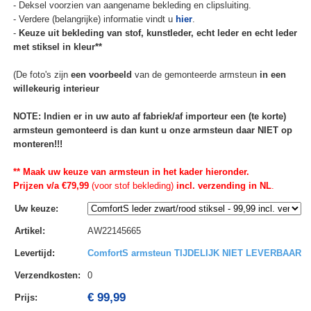
- Deksel voorzien van aangename bekleding en clipsluiting.
- Verdere (belangrijke) informatie vindt u
hier
.
-
Keuze uit bekleding van stof, kunstleder, echt leder en echt leder
met stiksel in kleur**
(De foto's zijn
een voorbeeld
van de gemonteerde armsteun
in een
willekeurig interieur
NOTE: Indien er in uw auto af fabriek/af importeur een (te korte)
armsteun gemonteerd is dan kunt u onze armsteun daar NIET op
monteren!!!
** Maak uw keuze van armsteun in het kader hieronder.
Prijzen v/a €79,99
(voor stof bekleding)
incl. verzending in NL
.
Uw keuze
:
Artikel
:
AW22145665
Levertijd
:
ComfortS armsteun TIJDELIJK NIET LEVERBAAR
Verzendkosten
:
0
€ 99,99
Prijs: