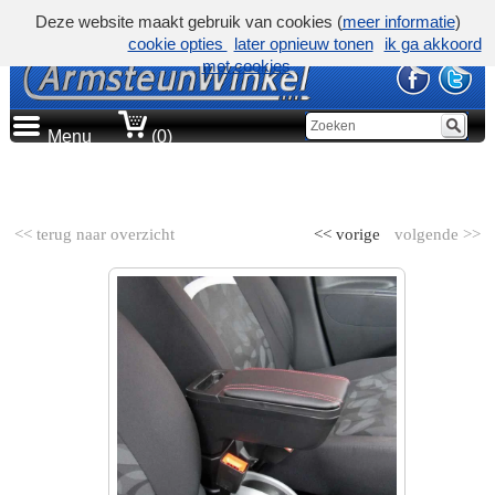
Deze website maakt gebruik van cookies (
meer informatie
)
cookie opties
later opnieuw tonen
ik ga akkoord
met cookies
Menu
(0)
AUTOMERK
<< terug naar overzicht
<< vorige
volgende >>