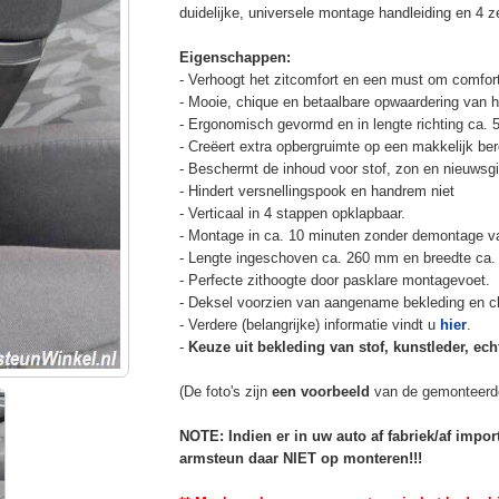
duidelijke, universele montage handleiding en 4 z
Eigenschappen:
- Verhoogt het zitcomfort en een must om comfort
- Mooie, chique en betaalbare opwaardering van he
- Ergonomisch gevormd en in lengte richting ca. 
- Creëert extra opbergruimte op een makkelijk ber
- Beschermt de inhoud voor stof, zon en nieuwsgi
- Hindert versnellingspook en handrem niet
- Verticaal in 4 stappen opklapbaar.
- Montage in ca. 10 minuten zonder demontage va
- Lengte ingeschoven ca. 260 mm en breedte ca.
- Perfecte zithoogte door pasklare montagevoet.
- Deksel voorzien van aangename bekleding en cli
- Verdere (belangrijke) informatie vindt u
hier
.
-
Keuze uit bekleding van stof, kunstleder, echt
(De foto's zijn
een voorbeeld
van de gemonteerd
NOTE: Indien er in uw auto af fabriek/af impo
armsteun daar NIET op monteren!!!