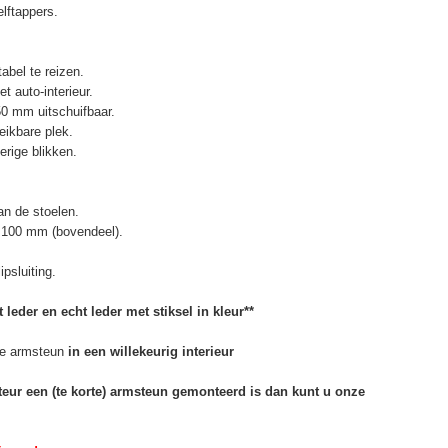
elftappers.
abel te reizen.
t auto-interieur.
50 mm uitschuifbaar.
eikbare plek.
erige blikken.
n de stoelen.
 100 mm (bovendeel).
psluiting.
 leder en echt leder met stiksel in kleur**
e armsteun
in een willekeurig interieur
rteur een (te korte) armsteun gemonteerd is dan kunt u onze