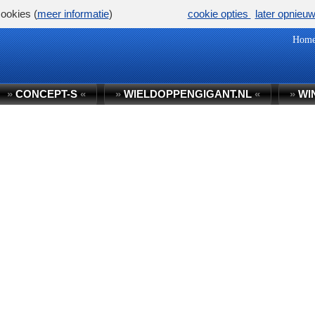
ookies (
meer informatie
)
cookie opties
later opnieu
Hom
»
CONCEPT-S
«
»
WIELDOPPENGIGANT.NL
«
»
WI