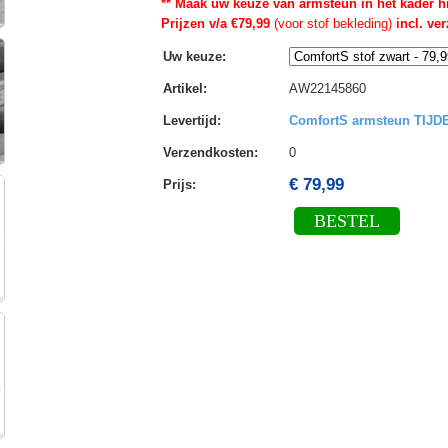
** Maak uw keuze van armsteun in het kader h
Prijzen v/a €79,99
(voor stof bekleding)
incl. ve
Uw keuze
:
Artikel
:
AW22145860
Levertijd
:
ComfortS armsteun TIJ
Verzendkosten
:
0
€ 79,99
Prijs:
BESTEL