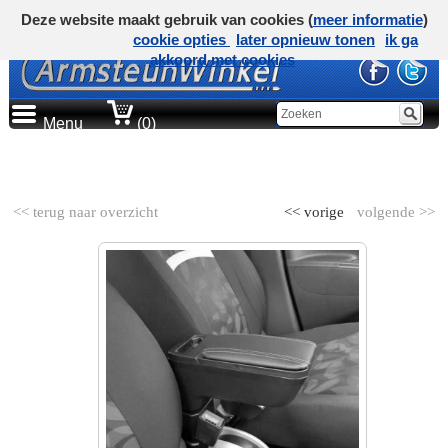
Deze website maakt gebruik van cookies (
meer informatie
)
cookie opties
later opnieuw tonen
ik ga
akkoord met cookies
Menu
(0)
AUTOMERK
<< terug naar overzicht
<< vorige
volgende >>