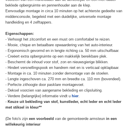
beklede opbergruimte en pennenhouder aan de klep.
Eenvoudige montage in circa 10 minuten op het achterste gedeelte van
middenconsole, begeleid met een duidelijke, universele montage
handleiding en 4 zelftappers.
Eigenschappen:
- Verhoogt het zitcomfort en een must om comfortabel te reizen.
- Mooie, chique en betaalbare opwaardering van het auto-interieur.
- Ergonomisch gevormd en in lengte richting ca. 50 mm uitschuifbaar.
- Creëert extra opbergruimte op een makkelijk bereikbare plek.
- Beschermt de inhoud voor stof, zon en nieuwsgierige blikken.
- Hindert versnellingspook en handrem niet en is verticaal opklapbaar.
- Montage in ca. 10 minuten zonder demontage van de stoelen.
- Lengte ingeschoven ca. 270 mm en breedte ca. 110 mm (bovendeel).
- Perfecte zithoogte door pasklare montagevoet.
- Deksel voorzien van aangename bekleding en clipsluiting.
- Verdere (belangrijke) informatie vindt u
hier
.
-
Keuze uit bekleding van stof, kunstleder, echt leder en echt leder
met stiksel in kleur**
(De foto's zijn
een voorbeeld
van de gemonteerde armsteun
in een
willekeurig interieur