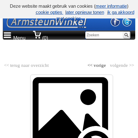
Deze website maakt gebruik van cookies (
meer informatie
)
cookie opties
later opnieuw tonen
ik ga akkoord
met cookies
Menu
(0)
AUTOMERK
<< terug naar overzicht
<< vorige
volgende >>