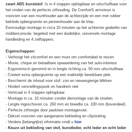
zwart ABS kunststof
. Is in 4 stappen opklapbaar en uitschuifbaar voor
het vinden van de perfecte zithouding. De ComfortS armsteun is
voorzien van een munthouder aan de achterzijde en een met rubber
beklede opbergruimte en pennenhouder aan de klep.
Eenvoudige montage in circa 10 minuten op het achterste gedeelte van
middenconsole, begeleid met een duidelijke, universele montage
handleiding en 4 zelftappers.
Eigenschappen:
- Verhoogt het zitcomfort en een must om comfortabel te reizen.
- Mooie, chique en betaalbare opwaardering van het auto-interieur.
- Ergonomisch gevormd en in lengte richting ca. 50 mm uitschuifbaar.
- Creëert extra opbergruimte op een makkelijk bereikbare plek.
- Beschermt de inhoud voor stof, zon en nieuwsgierige blikken.
- Hindert versnellingspook en handrem niet
- Verticaal in 4 stappen opklapbaar.
- Montage in ca. 10 minuten zonder demontage van de stoelen.
- Lengte ingeschoven ca. 260 mm en breedte ca. 100 mm (bovendeel).
- Perfecte zithoogte door pasklare montagevoet.
- Deksel voorzien van aangename bekleding en clipsluiting.
- Verdere (belangrijke) informatie vindt u
hier
.
-
Keuze uit bekleding van stof, kunstleder, echt leder en echt leder