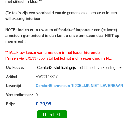
met stiksel in kleur**
(De foto's zijn
een voorbeeld
van de gemonteerde armsteun
in een
willekeurig interieur
NOTE: Indien er in uw auto af fabriek/af importeur een (te korte)
armsteun gemonteerd is dan kunt u onze armsteun daar NIET op
monteren!!!
** Maak uw keuze van armsteun in het kader hieronder.
Prijzen v/a €79,99
(voor stof bekleding)
incl. verzending in NL
.
Uw keuze
:
Artikel
:
AW22146847
Levertijd
:
ComfortS armsteun TIJDELIJK NIET LEVERBAAR
Verzendkosten
:
0
€ 79,99
Prijs:
BESTEL