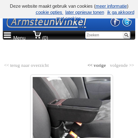
Deze website maakt gebruik van cookies (
meer informatie
)
cookie opties
later opnieuw tonen
ik ga akkoord
met cookies
Menu
(0)
AUTOMERK
<< terug naar overzicht
<< vorige
volgende >>