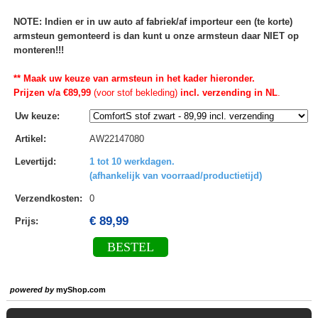
NOTE: Indien er in uw auto af fabriek/af importeur een (te korte)
armsteun gemonteerd is dan kunt u onze armsteun daar NIET op
monteren!!!
** Maak uw keuze van armsteun in het kader hieronder.
Prijzen v/a €89,99
(voor stof bekleding)
incl. verzending in NL
.
Uw keuze
:
Artikel
:
AW22147080
Levertijd
:
1 tot 10 werkdagen.
(afhankelijk van voorraad/productietijd)
Verzendkosten
:
0
€ 89,99
Prijs:
BESTEL
powered by
myShop.com