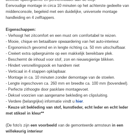
Eenvoudige montage in circa 10 minuten op het achterste gedeelte van
middenconsole, begeleid met een duidelijke, universele montage
handleiding en 4 zelftappers.
Eigenschappen:
- Verhoogt het zitcomfort en een must om comfortabel te reizen.
- Mooie, chique en betaalbare opwaardering van het auto-interieur.
- Ergonomisch gevormd en in lengte richting ca. 50 mm uitschuifbaar.
- Creëert extra opbergruimte op een makkelijk bereikbare plek.
- Beschermt de inhoud voor stof, zon en nieuwsgierige blikken.
- Hindert versnellingspook en handrem niet
- Verticaal in 4 stappen opklapbaar.
- Montage in ca. 10 minuten zonder demontage van de stoelen.
- Lengte ingeschoven ca. 260 mm en breedte ca. 100 mm (bovendeel).
- Perfecte zithoogte door pasklare montagevoet.
- Deksel voorzien van aangename bekleding en clipsluiting.
- Verdere (belangrijke) informatie vindt u
hier
.
-
Keuze uit bekleding van stof, kunstleder, echt leder en echt leder
met stiksel in kleur**
(De foto's zijn
een voorbeeld
van de gemonteerde armsteun
in een
willekeurig interieur