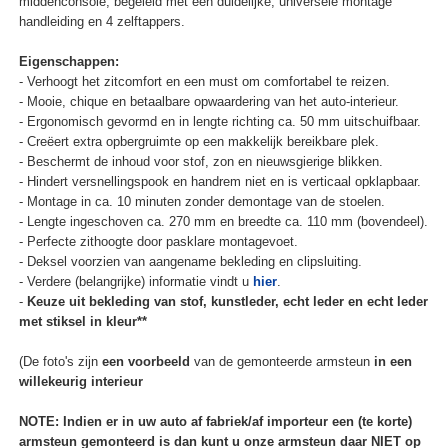
middenconsole, begeleid met een duidelijke, universele montage
handleiding en 4 zelftappers.
Eigenschappen:
- Verhoogt het zitcomfort en een must om comfortabel te reizen.
- Mooie, chique en betaalbare opwaardering van het auto-interieur.
- Ergonomisch gevormd en in lengte richting ca. 50 mm uitschuifbaar.
- Creëert extra opbergruimte op een makkelijk bereikbare plek.
- Beschermt de inhoud voor stof, zon en nieuwsgierige blikken.
- Hindert versnellingspook en handrem niet en is verticaal opklapbaar.
- Montage in ca. 10 minuten zonder demontage van de stoelen.
- Lengte ingeschoven ca. 270 mm en breedte ca. 110 mm (bovendeel).
- Perfecte zithoogte door pasklare montagevoet.
- Deksel voorzien van aangename bekleding en clipsluiting.
- Verdere (belangrijke) informatie vindt u
hier
.
-
Keuze uit bekleding van stof, kunstleder, echt leder en echt leder
met stiksel in kleur**
(De foto's zijn
een voorbeeld
van de gemonteerde armsteun
in een
willekeurig interieur
NOTE: Indien er in uw auto af fabriek/af importeur een (te korte)
armsteun gemonteerd is dan kunt u onze armsteun daar NIET op