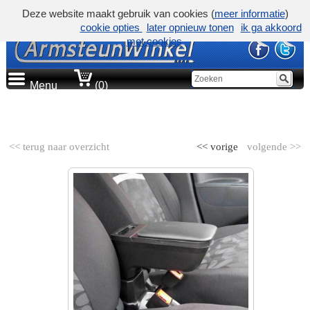
Deze website maakt gebruik van cookies (
meer informatie
)
cookie opties
later opnieuw tonen
ik ga akkoord
met cookies
Menu
(0)
AUTOMERK
<< terug naar overzicht
<< vorige
volgende >>