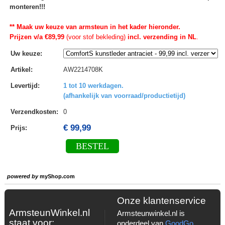
monteren!!!
** Maak uw keuze van armsteun in het kader hieronder.
Prijzen v/a €89,99
(voor stof bekleding)
incl. verzending in NL
.
Uw keuze
:
Artikel
:
AW2214708K
Levertijd
:
1 tot 10 werkdagen.
(afhankelijk van voorraad/productietijd)
Verzendkosten
:
0
€ 99,99
Prijs:
BESTEL
powered by
myShop.com
Onze klantenservice
ArmsteunWinkel.nl
Armsteunwinkel.nl is
staat voor:
onderdeel van
GoodGo