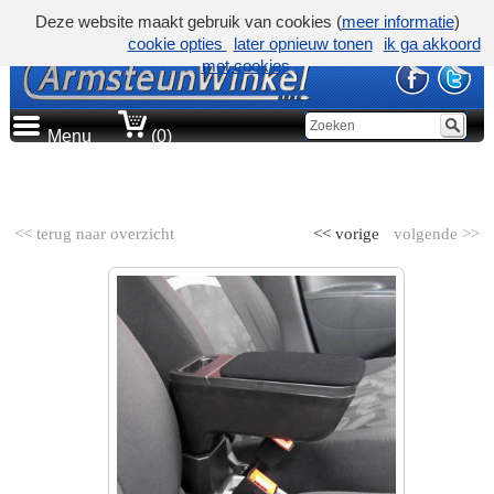
Deze website maakt gebruik van cookies (
meer informatie
)
cookie opties
later opnieuw tonen
ik ga akkoord
met cookies
Menu
(0)
AUTOMERK
<< terug naar overzicht
<< vorige
volgende >>