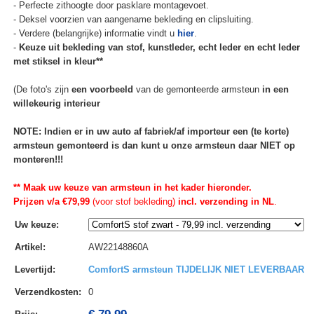
- Perfecte zithoogte door pasklare montagevoet.
- Deksel voorzien van aangename bekleding en clipsluiting.
- Verdere (belangrijke) informatie vindt u
hier
.
-
Keuze uit bekleding van stof, kunstleder, echt leder en echt leder
met stiksel in kleur**
(De foto's zijn
een voorbeeld
van de gemonteerde armsteun
in een
willekeurig interieur
NOTE: Indien er in uw auto af fabriek/af importeur een (te korte)
armsteun gemonteerd is dan kunt u onze armsteun daar NIET op
monteren!!!
** Maak uw keuze van armsteun in het kader hieronder.
Prijzen v/a €79,99
(voor stof bekleding)
incl. verzending in NL
.
Uw keuze
:
Artikel
:
AW22148860A
Levertijd
:
ComfortS armsteun TIJDELIJK NIET LEVERBAAR
Verzendkosten
:
0