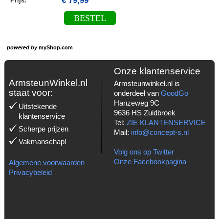
€ 79,99
Prijs:
BESTEL
powered by
myShop.com
Onze klantenservice
ArmsteunWinkel.nl
Armsteunwinkel.nl is
staat voor:
onderdeel van
GoodGo
Hanzeweg 9C
Uitstekende
9636 HS Zuidbroek
klantenservice
Tel:
ZIE KLANTENSERVICE
Scherpe prijzen
Mail:
info@concept-s.nl
Vakmanschap!
Volg ons op Twitter
Onze Facebookpagina
Algemene voorwaarden
Privacybeleid