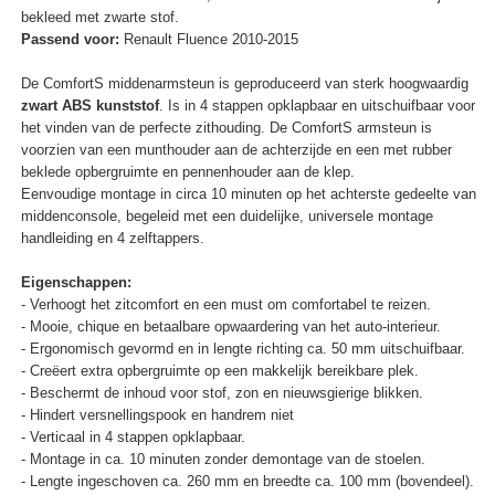
bekleed met zwarte stof.
Passend voor:
Renault Fluence 2010-2015
De ComfortS middenarmsteun is geproduceerd van sterk hoogwaardig
zwart ABS kunststof
. Is in 4 stappen opklapbaar en uitschuifbaar voor
het vinden van de perfecte zithouding. De ComfortS armsteun is
voorzien van een munthouder aan de achterzijde en een met rubber
beklede opbergruimte en pennenhouder aan de klep.
Eenvoudige montage in circa 10 minuten op het achterste gedeelte van
middenconsole, begeleid met een duidelijke, universele montage
handleiding en 4 zelftappers.
Eigenschappen:
- Verhoogt het zitcomfort en een must om comfortabel te reizen.
- Mooie, chique en betaalbare opwaardering van het auto-interieur.
- Ergonomisch gevormd en in lengte richting ca. 50 mm uitschuifbaar.
- Creëert extra opbergruimte op een makkelijk bereikbare plek.
- Beschermt de inhoud voor stof, zon en nieuwsgierige blikken.
- Hindert versnellingspook en handrem niet
- Verticaal in 4 stappen opklapbaar.
- Montage in ca. 10 minuten zonder demontage van de stoelen.
- Lengte ingeschoven ca. 260 mm en breedte ca. 100 mm (bovendeel).