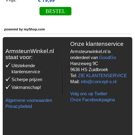
€ 79,99
Prijs:
BESTEL
powered by
myShop.com
Onze klantenservice
ArmsteunWinkel.nl
Armsteunwinkel.nl is
staat voor:
onderdeel van
GoodGo
Hanzeweg 9C
Uitstekende
9636 HS Zuidbroek
klantenservice
Tel:
ZIE KLANTENSERVICE
Scherpe prijzen
Mail:
info@concept-s.nl
Vakmanschap!
Volg ons op Twitter
Onze Facebookpagina
Algemene voorwaarden
Privacybeleid