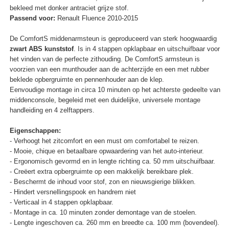
bekleed met donker antraciet grijze stof.
Passend voor:
Renault Fluence 2010-2015
De ComfortS middenarmsteun is geproduceerd van sterk hoogwaardig
zwart ABS kunststof
. Is in 4 stappen opklapbaar en uitschuifbaar voor
het vinden van de perfecte zithouding. De ComfortS armsteun is
voorzien van een munthouder aan de achterzijde en een met rubber
beklede opbergruimte en pennenhouder aan de klep.
Eenvoudige montage in circa 10 minuten op het achterste gedeelte van
middenconsole, begeleid met een duidelijke, universele montage
handleiding en 4 zelftappers.
Eigenschappen:
- Verhoogt het zitcomfort en een must om comfortabel te reizen.
- Mooie, chique en betaalbare opwaardering van het auto-interieur.
- Ergonomisch gevormd en in lengte richting ca. 50 mm uitschuifbaar.
- Creëert extra opbergruimte op een makkelijk bereikbare plek.
- Beschermt de inhoud voor stof, zon en nieuwsgierige blikken.
- Hindert versnellingspook en handrem niet
- Verticaal in 4 stappen opklapbaar.
- Montage in ca. 10 minuten zonder demontage van de stoelen.
- Lengte ingeschoven ca. 260 mm en breedte ca. 100 mm (bovendeel).