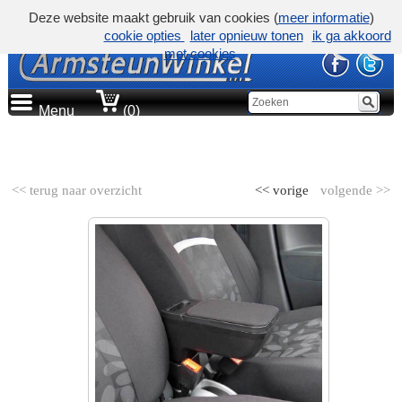
Deze website maakt gebruik van cookies (
meer informatie
)
cookie opties
later opnieuw tonen
ik ga akkoord
met cookies
Menu
(0)
AUTOMERK
<< terug naar overzicht
<< vorige
volgende >>