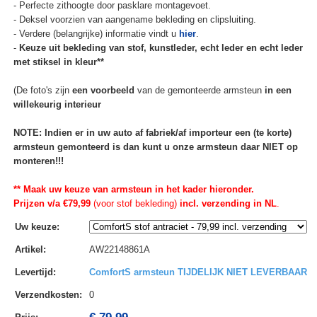
- Perfecte zithoogte door pasklare montagevoet.
- Deksel voorzien van aangename bekleding en clipsluiting.
- Verdere (belangrijke) informatie vindt u
hier
.
-
Keuze uit bekleding van stof, kunstleder, echt leder en echt leder
met stiksel in kleur**
(De foto's zijn
een voorbeeld
van de gemonteerde armsteun
in een
willekeurig interieur
NOTE: Indien er in uw auto af fabriek/af importeur een (te korte)
armsteun gemonteerd is dan kunt u onze armsteun daar NIET op
monteren!!!
** Maak uw keuze van armsteun in het kader hieronder.
Prijzen v/a €79,99
(voor stof bekleding)
incl. verzending in NL
.
Uw keuze
:
Artikel
:
AW22148861A
Levertijd
:
ComfortS armsteun TIJDELIJK NIET LEVERBAAR
Verzendkosten
:
0