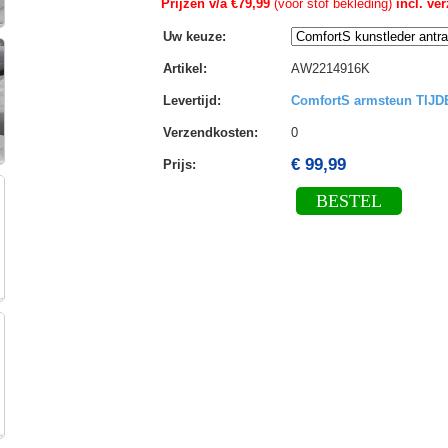
Prijzen v/a €79,99
(voor stof bekleding)
incl. ve
Uw keuze
:
Artikel
:
AW2214916K
Levertijd
:
ComfortS armsteun TIJ
Verzendkosten
:
0
€ 99,99
Prijs:
BESTEL