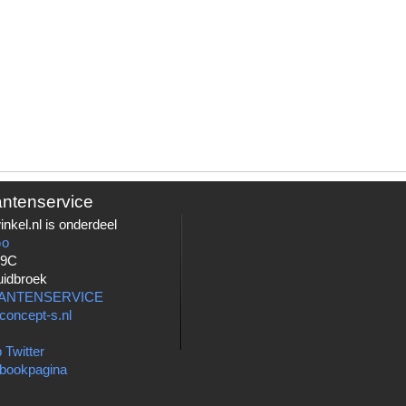
antenservice
nkel.nl is onderdeel
Go
 9C
uidbroek
LANTENSERVICE
concept-s.nl
 Twitter
bookpagina