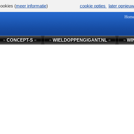
ookies (
meer informatie
)
cookie opties
later opnieu
Hom
»
CONCEPT-S
«
»
WIELDOPPENGIGANT.NL
«
»
WI