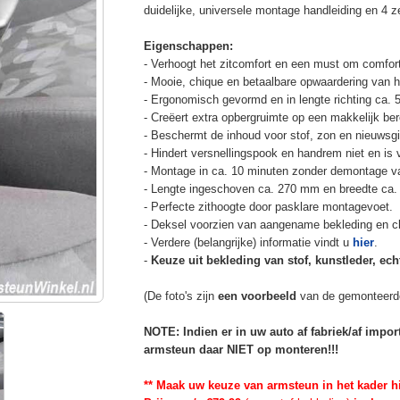
duidelijke, universele montage handleiding en 4 z
Eigenschappen:
- Verhoogt het zitcomfort en een must om comfort
- Mooie, chique en betaalbare opwaardering van he
- Ergonomisch gevormd en in lengte richting ca. 
- Creëert extra opbergruimte op een makkelijk ber
- Beschermt de inhoud voor stof, zon en nieuwsgi
- Hindert versnellingspook en handrem niet en is v
- Montage in ca. 10 minuten zonder demontage va
- Lengte ingeschoven ca. 270 mm en breedte ca.
- Perfecte zithoogte door pasklare montagevoet.
- Deksel voorzien van aangename bekleding en cli
- Verdere (belangrijke) informatie vindt u
hier
.
-
Keuze uit bekleding van stof, kunstleder, echt
(De foto's zijn
een voorbeeld
van de gemonteerd
NOTE: Indien er in uw auto af fabriek/af impo
armsteun daar NIET op monteren!!!
** Maak uw keuze van armsteun in het kader h