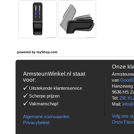
powered by
myShop.com
Onze kl
ArmsteunWinkel.nl staat
Armsteunwi
voor:
van
Good
Hanzeweg
Uitstekende klantenservice
9636 HS Z
Scherpe prijzen
Tel:
ZIE K
Vakmanschap!
Mail:
info@
Volg ons op
Algemene voorwaarden
Onze Face
Privacybeleid