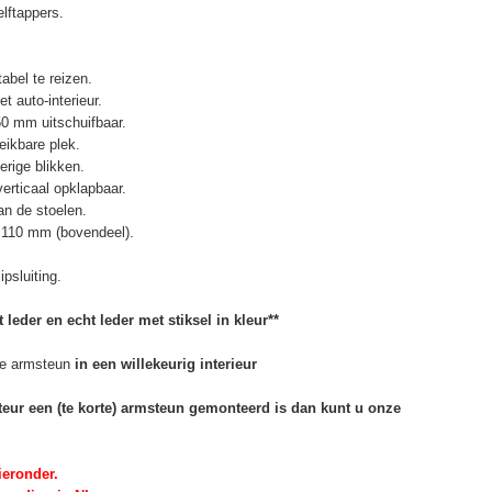
elftappers.
abel te reizen.
t auto-interieur.
50 mm uitschuifbaar.
eikbare plek.
erige blikken.
erticaal opklapbaar.
n de stoelen.
 110 mm (bovendeel).
psluiting.
 leder en echt leder met stiksel in kleur**
e armsteun
in een willekeurig interieur
rteur een (te korte) armsteun gemonteerd is dan kunt u onze
ieronder.