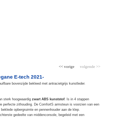
<< vorige
volgende >>
gane E-tech 2021-
ifbare bovenzijde bekleed met antracietgrijs kunstleder.
an sterk hoogwaardig
zwart ABS kunststof
. Is in 4 stappen
de perfecte zithouding. De ComfortS armsteun is voorzien van een
r beklede opbergruimte en pennenhouder aan de klep.
chterste gedeelte van middenconsole, begeleid met een