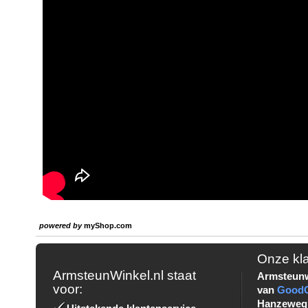
powered by
myShop.com
Onze kl
ArmsteunWinkel.nl staat
Armsteunw
voor:
van
Good
Hanzeweg