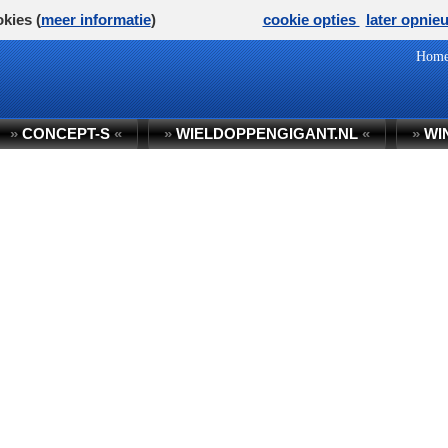
kies (
meer informatie
)
cookie opties
later opnie
Hom
»
CONCEPT-S
«
»
WIELDOPPENGIGANT.NL
«
»
WI