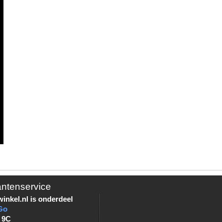
antenservice
inkel.nl is onderdeel
Go
 9C