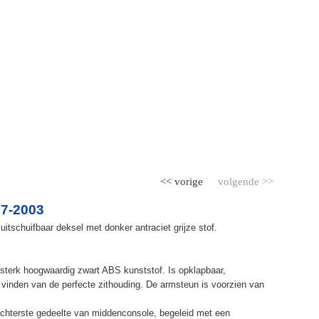
<< vorige
volgende >>
97-2003
itschuifbaar deksel met donker antraciet grijze stof.
terk hoogwaardig zwart ABS kunststof. Is opklapbaar,
et vinden van de perfecte zithouding. De armsteun is voorzien van
chterste gedeelte van middenconsole, begeleid met een