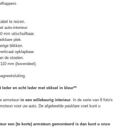
elftappers.
abel te reizen.
t auto-interieur.
50 mm uitschuifbaar.
eikbare plek.
erige blikken.
erticaal opklapbaar.
n de stoelen.
 110 mm (bovendeel).
agneetsluiting.
 leder en echt leder met stiksel in kleur**
e armsteun
in een willekeurig interieur
. In de serie van 8 foto's
armsteun voor uw auto. De afgebeelde pasklare voet kunt u
rteur een (te korte) armsteun gemonteerd is dan kunt u onze