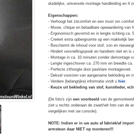
duidelijke, universele montage handleiding en 4 z
Eigenschappen:
- Verhoogt het zitcomfort en een must om comfort
- Mooie, chique en betaalbare opwaardering van he
- Ergonomisch gevormd en in lengte richting ca. 
- Creëert extra opbergruimte op een makkelijk ber
- Beschermt de inhoud voor stof, zon en nieuwsgi
- Hindert versnellingspook en handrem niet en is v
- Montage in ca. 10 minuten zonder demontage va
- Lengte ingeschoven ca. 270 mm en breedte ca.
- Perfecte zithoogte door pasklare montagevoet.
- Deksel voorzien van aangename bekleding en m
- Verdere (belangrijke) informatie vindt u
hier
.
-
Keuze uit bekleding van stof, kunstleder, echt
(De foto's zijn
een voorbeeld
van de gemonteerd
ziet u rechts onderaan de zwart/wit foto van de 
vergelijken met uw console).
NOTE: Indien er in uw auto af fabriek/af impo
armsteun daar NIET op monteren!!!