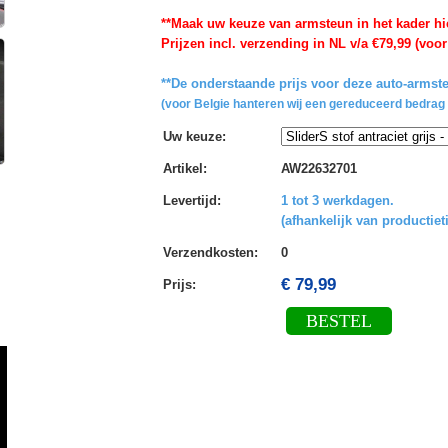
**Maak uw keuze van armsteun in het kader hi
Prijzen incl. verzending in NL v/a €79,99 (voor
**De onderstaande prijs voor deze auto-armste
(voor Belgie hanteren wij een gereduceerd bedrag 
Uw keuze
:
Artikel
:
AW22632701
Levertijd
:
1 tot 3 werkdagen.
(afhankelijk van productiet
Verzendkosten
:
0
€ 79,99
Prijs:
BESTEL