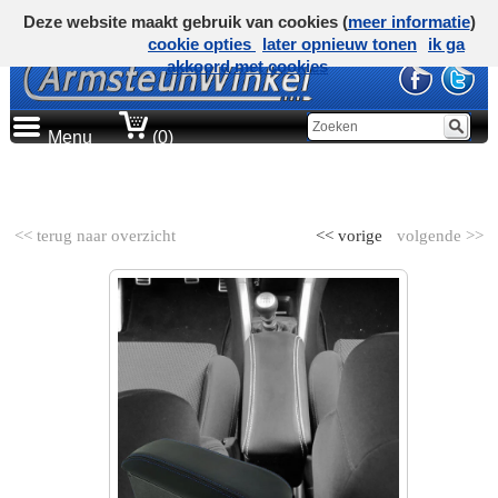
Deze website maakt gebruik van cookies (
meer informatie
)
cookie opties
later opnieuw tonen
ik ga
akkoord met cookies
Menu
(0)
AUTOMERK
<< terug naar overzicht
<< vorige
volgende >>