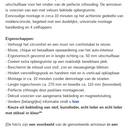
uitschuifbaar voor het vinden van de perfecte zithouding. De armsteun
is voorzien van een met velours beklede opbergruimte.
Eenvoudige montage in circa 10 minuten op het achterste gedeelte van
middenconsole, begeleid met een duidelijke, universele montage
handleiding en 4 zelftappers.
Eigenschappen:
- Verhoogt het zitcomfort en een must om comfortabel te reizen.
- Mooie, chique en betaalbare opwaardering van het auto-interieur.
- Ergonomisch gevormd en in lengte richting ca. 50 mm uitschuifbaar.
- Creëert extra opbergruimte op een makkelijk bereikbare plek.
- Beschermt de inhoud voor stof, zon en nieuwsgierige blikken.
- Hindert versnellingspook en handrem niet en is verticaal opklapbaar.
- Montage in ca. 10 minuten zonder demontage van de stoelen.
- Lengte ingeschoven ca. 270 mm en breedte ca. 110 mm (bovendeel).
- Perfecte zithoogte door pasklare montagevoet.
- Deksel voorzien van aangename bekleding en magneetsluiting.
- Verdere (belangrijke) informatie vindt u
hier
.
-
Keuze uit bekleding van stof, kunstleder, echt leder en echt leder
met stiksel in kleur**
(De foto's zijn
een voorbeeld
van de gemonteerde armsteun
in een