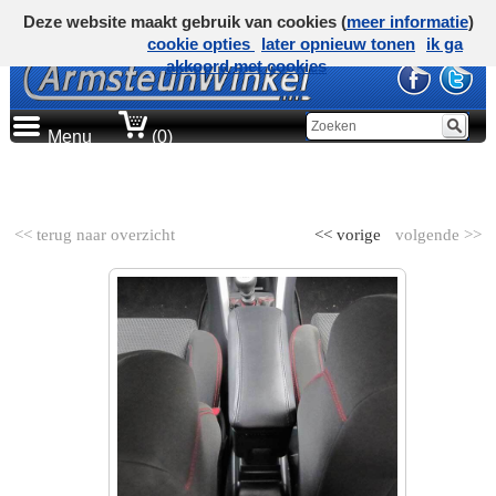
Deze website maakt gebruik van cookies (
meer informatie
)
cookie opties
later opnieuw tonen
ik ga
akkoord met cookies
Menu
(0)
AUTOMERK
<< terug naar overzicht
<< vorige
volgende >>