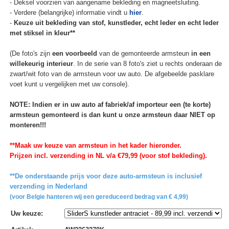
- Deksel voorzien van aangename bekleding en magneetsluiting.
- Verdere (belangrijke) informatie vindt u
hier
.
-
Keuze uit bekleding van stof, kunstleder, echt leder en echt leder
met stiksel in kleur**
(De foto's zijn
een voorbeeld
van de gemonteerde armsteun
in een
willekeurig interieur
. In de serie van 8 foto's ziet u rechts onderaan de
zwart/wit foto van de armsteun voor uw auto. De afgebeelde pasklare
voet kunt u vergelijken met uw console).
NOTE: Indien er in uw auto af fabriek/af importeur een (te korte)
armsteun gemonteerd is dan kunt u onze armsteun daar NIET op
monteren!!!
**Maak uw keuze van armsteun in het kader hieronder.
Prijzen incl. verzending in NL v/a €79,99 (voor stof bekleding).
**De onderstaande prijs voor deze auto-armsteun is inclusief
verzending in Nederland
(voor Belgie hanteren wij een gereduceerd bedrag van € 4,99)
Uw keuze
: