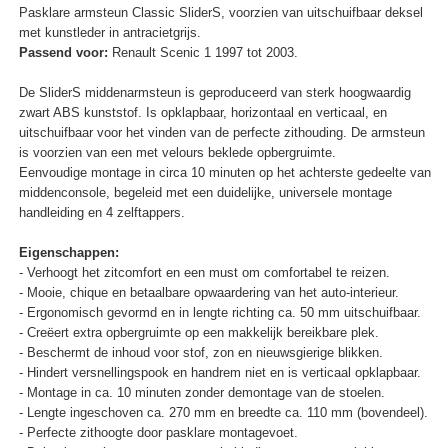
Pasklare armsteun Classic SliderS, voorzien van uitschuifbaar deksel
met kunstleder in antracietgrijs.
Passend voor:
Renault Scenic 1 1997 tot 2003.
De SliderS middenarmsteun is geproduceerd van sterk hoogwaardig
zwart ABS kunststof. Is opklapbaar, horizontaal en verticaal, en
uitschuifbaar voor het vinden van de perfecte zithouding. De armsteun
is voorzien van een met velours beklede opbergruimte.
Eenvoudige montage in circa 10 minuten op het achterste gedeelte van
middenconsole, begeleid met een duidelijke, universele montage
handleiding en 4 zelftappers.
Eigenschappen:
- Verhoogt het zitcomfort en een must om comfortabel te reizen.
- Mooie, chique en betaalbare opwaardering van het auto-interieur.
- Ergonomisch gevormd en in lengte richting ca. 50 mm uitschuifbaar.
- Creëert extra opbergruimte op een makkelijk bereikbare plek.
- Beschermt de inhoud voor stof, zon en nieuwsgierige blikken.
- Hindert versnellingspook en handrem niet en is verticaal opklapbaar.
- Montage in ca. 10 minuten zonder demontage van de stoelen.
- Lengte ingeschoven ca. 270 mm en breedte ca. 110 mm (bovendeel).
- Perfecte zithoogte door pasklare montagevoet.