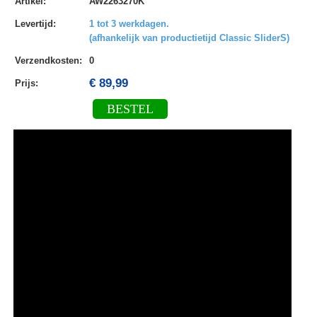
Artikel
:
AW2263270K
Levertijd
:
1 tot 3 werkdagen.
(afhankelijk van productietijd Classic SliderS)
Verzendkosten
:
0
€ 89,99
Prijs:
BESTEL