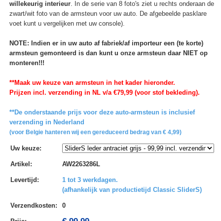
willekeurig interieur
. In de serie van 8 foto's ziet u rechts onderaan de
zwart/wit foto van de armsteun voor uw auto. De afgebeelde pasklare
voet kunt u vergelijken met uw console).
NOTE: Indien er in uw auto af fabriek/af importeur een (te korte)
armsteun gemonteerd is dan kunt u onze armsteun daar NIET op
monteren!!!
**Maak uw keuze van armsteun in het kader hieronder.
Prijzen incl. verzending in NL v/a €79,99 (voor stof bekleding).
**De onderstaande prijs voor deze auto-armsteun is inclusief
verzending in Nederland
(voor Belgie hanteren wij een gereduceerd bedrag van € 4,99)
Uw keuze
:
Artikel
:
AW2263286L
Levertijd
:
1 tot 3 werkdagen.
(afhankelijk van productietijd Classic SliderS)
Verzendkosten
:
0