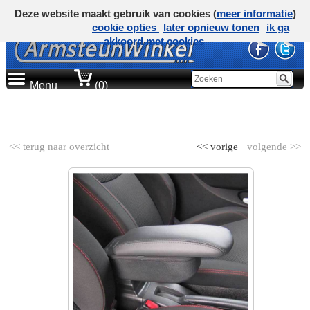
Deze website maakt gebruik van cookies (
meer informatie
)
cookie opties
later opnieuw tonen
ik ga
akkoord met cookies
Menu
(0)
AUTOMERK
<< terug naar overzicht
<< vorige
volgende >>