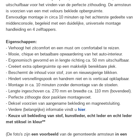
uitschuifbaar voor het vinden van de perfecte zithouding. De armsteun
is voorzien van een met velours beklede opbergruimte.
Eenvoudige montage in circa 10 minuten op het achterste gedeelte van
middenconsole, begeleid met een duidelijke, universele montage
handleiding en 4 zelftappers.
Eigenschappen:
- Verhoogt het zitcomfort en een must om comfortabel te reizen.
- Mooie, chique en betaalbare opwaardering van het auto-interieur.
- Ergonomisch gevormd en in lengte richting ca. 50 mm uitschuifbaar.
- Creëert extra opbergruimte op een makkelijk bereikbare plek.
- Beschermt de inhoud voor stof, zon en nieuwsgierige blikken.
- Hindert versnellingspook en handrem niet en is verticaal opklapbaar.
- Montage in ca. 10 minuten zonder demontage van de stoelen.
- Lengte ingeschoven ca. 270 mm en breedte ca. 110 mm (bovendeel).
- Perfecte zithoogte door pasklare montagevoet.
- Deksel voorzien van aangename bekleding en magneetsluiting.
- Verdere (belangrijke) informatie vindt u
hier
.
-
Keuze uit bekleding van stof, kunstleder, echt leder en echt leder
met stiksel in kleur**
(De foto's zijn
een voorbeeld
van de gemonteerde armsteun
in een