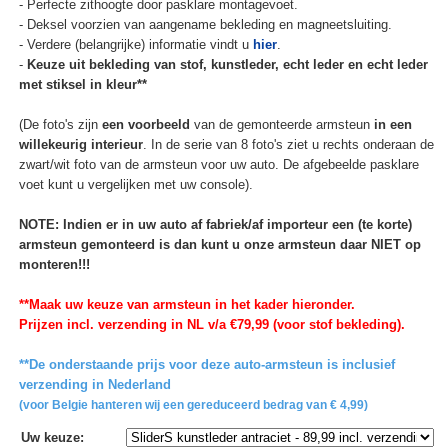
- Perfecte zithoogte door pasklare montagevoet.
- Deksel voorzien van aangename bekleding en magneetsluiting.
- Verdere (belangrijke) informatie vindt u
hier
.
-
Keuze uit bekleding van stof, kunstleder, echt leder en echt leder
met stiksel in kleur**
(De foto's zijn
een voorbeeld
van de gemonteerde armsteun
in een
willekeurig interieur
. In de serie van 8 foto's ziet u rechts onderaan de
zwart/wit foto van de armsteun voor uw auto. De afgebeelde pasklare
voet kunt u vergelijken met uw console).
NOTE: Indien er in uw auto af fabriek/af importeur een (te korte)
armsteun gemonteerd is dan kunt u onze armsteun daar NIET op
monteren!!!
**Maak uw keuze van armsteun in het kader hieronder.
Prijzen incl. verzending in NL v/a €79,99 (voor stof bekleding).
**De onderstaande prijs voor deze auto-armsteun is inclusief
verzending in Nederland
(voor Belgie hanteren wij een gereduceerd bedrag van € 4,99)
Uw keuze
: