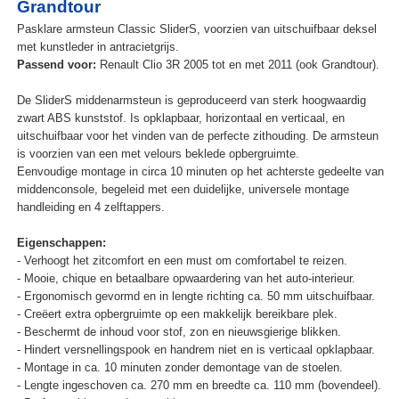
Grandtour
Pasklare armsteun Classic SliderS, voorzien van uitschuifbaar deksel
met kunstleder in antracietgrijs.
Passend voor:
Renault Clio 3R 2005 tot en met 2011 (ook Grandtour).
De SliderS middenarmsteun is geproduceerd van sterk hoogwaardig
zwart ABS kunststof. Is opklapbaar, horizontaal en verticaal, en
uitschuifbaar voor het vinden van de perfecte zithouding. De armsteun
is voorzien van een met velours beklede opbergruimte.
Eenvoudige montage in circa 10 minuten op het achterste gedeelte van
middenconsole, begeleid met een duidelijke, universele montage
handleiding en 4 zelftappers.
Eigenschappen:
- Verhoogt het zitcomfort en een must om comfortabel te reizen.
- Mooie, chique en betaalbare opwaardering van het auto-interieur.
- Ergonomisch gevormd en in lengte richting ca. 50 mm uitschuifbaar.
- Creëert extra opbergruimte op een makkelijk bereikbare plek.
- Beschermt de inhoud voor stof, zon en nieuwsgierige blikken.
- Hindert versnellingspook en handrem niet en is verticaal opklapbaar.
- Montage in ca. 10 minuten zonder demontage van de stoelen.
- Lengte ingeschoven ca. 270 mm en breedte ca. 110 mm (bovendeel).