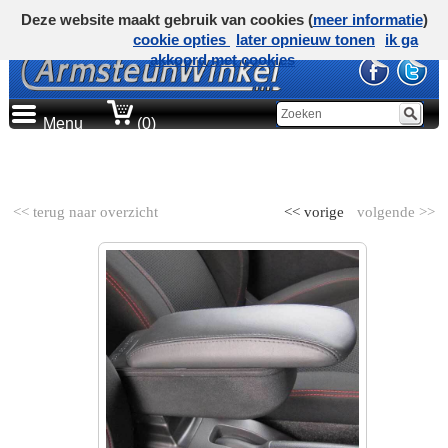
Deze website maakt gebruik van cookies (
meer informatie
)
cookie opties
later opnieuw tonen
ik ga
akkoord met cookies
Menu
(0)
AUTOMERK
<< terug naar overzicht
<< vorige
volgende >>