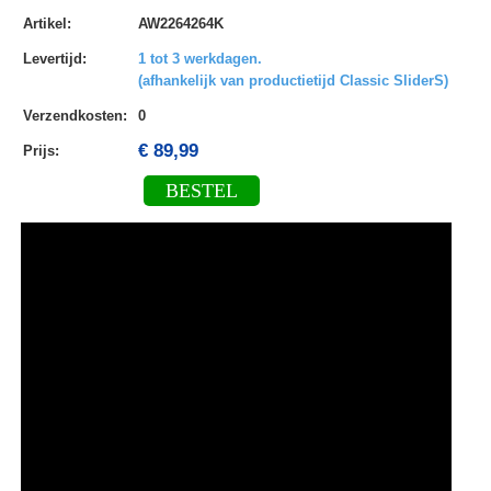
Artikel
:
AW2264264K
Levertijd
:
1 tot 3 werkdagen.
(afhankelijk van productietijd Classic SliderS)
Verzendkosten
:
0
€ 89,99
Prijs:
BESTEL