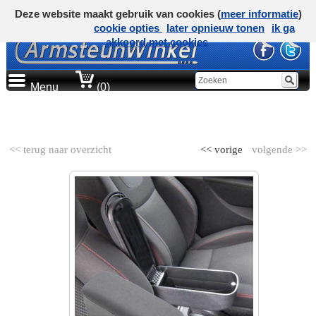
Deze website maakt gebruik van cookies (
meer informatie
)
cookie opties
later opnieuw tonen
ik ga
akkoord met cookies
Menu
(0)
AUTOMERK
<< terug naar overzicht
<< vorige
volgende >>