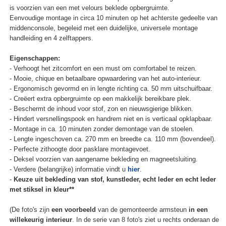
is voorzien van een met velours beklede opbergruimte.
Eenvoudige montage in circa 10 minuten op het achterste gedeelte van
middenconsole, begeleid met een duidelijke, universele montage
handleiding en 4 zelftappers.
Eigenschappen:
- Verhoogt het zitcomfort en een must om comfortabel te reizen.
- Mooie, chique en betaalbare opwaardering van het auto-interieur.
- Ergonomisch gevormd en in lengte richting ca. 50 mm uitschuifbaar.
- Creëert extra opbergruimte op een makkelijk bereikbare plek.
- Beschermt de inhoud voor stof, zon en nieuwsgierige blikken.
- Hindert versnellingspook en handrem niet en is verticaal opklapbaar.
- Montage in ca. 10 minuten zonder demontage van de stoelen.
- Lengte ingeschoven ca. 270 mm en breedte ca. 110 mm (bovendeel).
- Perfecte zithoogte door pasklare montagevoet.
- Deksel voorzien van aangename bekleding en magneetsluiting.
- Verdere (belangrijke) informatie vindt u
hier
.
-
Keuze uit bekleding van stof, kunstleder, echt leder en echt leder
met stiksel in kleur**
(De foto's zijn
een voorbeeld
van de gemonteerde armsteun
in een
willekeurig interieur
. In de serie van 8 foto's ziet u rechts onderaan de