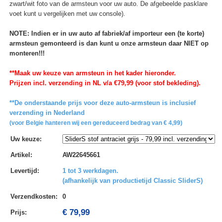
zwart/wit foto van de armsteun voor uw auto. De afgebeelde pasklare
voet kunt u vergelijken met uw console).
NOTE: Indien er in uw auto af fabriek/af importeur een (te korte)
armsteun gemonteerd is dan kunt u onze armsteun daar NIET op
monteren!!!
**Maak uw keuze van armsteun in het kader hieronder.
Prijzen incl. verzending in NL v/a €79,99 (voor stof bekleding).
**De onderstaande prijs voor deze auto-armsteun is inclusief
verzending in Nederland
(voor Belgie hanteren wij een gereduceerd bedrag van € 4,99)
Uw keuze
:
Artikel
:
AW22645661
Levertijd
:
1 tot 3 werkdagen.
(afhankelijk van productietijd Classic SliderS)
Verzendkosten
:
0
€ 79,99
Prijs: