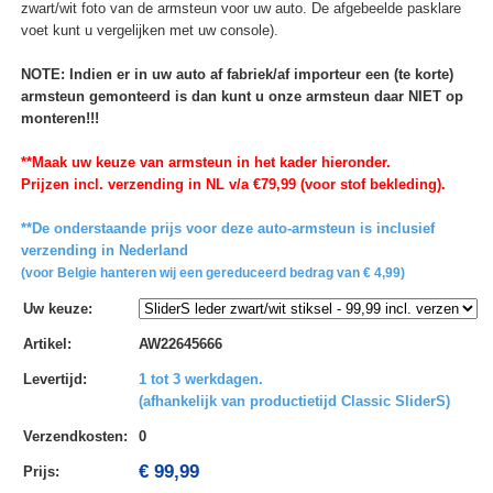
zwart/wit foto van de armsteun voor uw auto. De afgebeelde pasklare
voet kunt u vergelijken met uw console).
NOTE: Indien er in uw auto af fabriek/af importeur een (te korte)
armsteun gemonteerd is dan kunt u onze armsteun daar NIET op
monteren!!!
**Maak uw keuze van armsteun in het kader hieronder.
Prijzen incl. verzending in NL v/a €79,99 (voor stof bekleding).
**De onderstaande prijs voor deze auto-armsteun is inclusief
verzending in Nederland
(voor Belgie hanteren wij een gereduceerd bedrag van € 4,99)
Uw keuze
:
Artikel
:
AW22645666
Levertijd
:
1 tot 3 werkdagen.
(afhankelijk van productietijd Classic SliderS)
Verzendkosten
:
0
€ 99,99
Prijs: