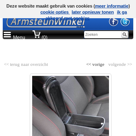
Deze website maakt gebruik van cookies (
meer informatie
)
cookie opties
later opnieuw tonen
ik ga
akkoord met cookies
Menu
(0)
AUTOMERK
<< terug naar overzicht
<< vorige
volgende >>