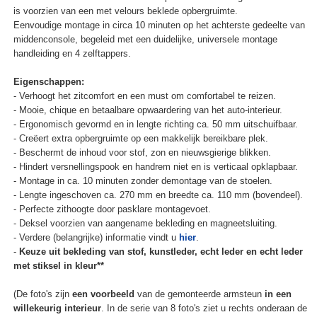
is voorzien van een met velours beklede opbergruimte.
Eenvoudige montage in circa 10 minuten op het achterste gedeelte van
middenconsole, begeleid met een duidelijke, universele montage
handleiding en 4 zelftappers.
Eigenschappen:
- Verhoogt het zitcomfort en een must om comfortabel te reizen.
- Mooie, chique en betaalbare opwaardering van het auto-interieur.
- Ergonomisch gevormd en in lengte richting ca. 50 mm uitschuifbaar.
- Creëert extra opbergruimte op een makkelijk bereikbare plek.
- Beschermt de inhoud voor stof, zon en nieuwsgierige blikken.
- Hindert versnellingspook en handrem niet en is verticaal opklapbaar.
- Montage in ca. 10 minuten zonder demontage van de stoelen.
- Lengte ingeschoven ca. 270 mm en breedte ca. 110 mm (bovendeel).
- Perfecte zithoogte door pasklare montagevoet.
- Deksel voorzien van aangename bekleding en magneetsluiting.
- Verdere (belangrijke) informatie vindt u
hier
.
-
Keuze uit bekleding van stof, kunstleder, echt leder en echt leder
met stiksel in kleur**
(De foto's zijn
een voorbeeld
van de gemonteerde armsteun
in een
willekeurig interieur
. In de serie van 8 foto's ziet u rechts onderaan de