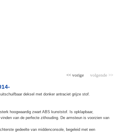
<< vorige
volgende >>
014-
itschuifbaar deksel met donker antraciet grijze stof.
terk hoogwaardig zwart ABS kunststof. Is opklapbaar,
et vinden van de perfecte zithouding. De armsteun is voorzien van
chterste gedeelte van middenconsole, begeleid met een