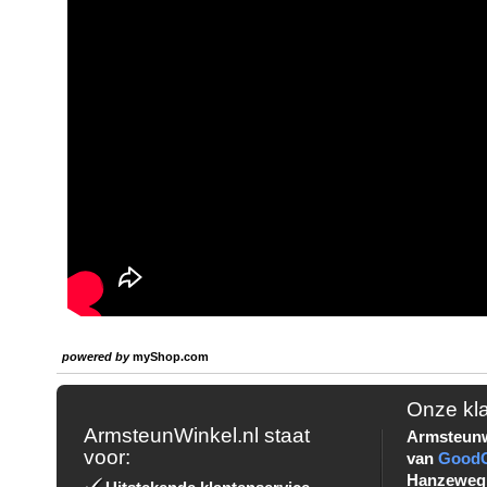
powered by
myShop.com
Onze kl
ArmsteunWinkel.nl staat
Armsteunw
voor:
van
Good
Hanzeweg