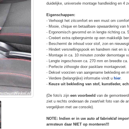
duidelijke, universele montage handleiding en 4 z
Eigenschappen:
- Verhoogt het zitcomfort en een must om comfort
- Mooie, chique en betaalbare opwaardering van he
- Ergonomisch gevormd en in lengte richting ca. 
- Creëert extra opbergruimte op een makkelijk ber
- Beschermt de inhoud voor stof, zon en nieuwsgi
- Hindert versnellingspook en handrem niet en is v
- Montage in ca. 10 minuten zonder demontage va
- Lengte ingeschoven ca. 270 mm en breedte ca.
- Perfecte zithoogte door pasklare montagevoet.
- Deksel voorzien van aangename bekleding en m
- Verdere (belangrijke) informatie vindt u
hier
.
-
Keuze uit bekleding van stof, kunstleder, echt
(De foto's zijn
een voorbeeld
van de gemonteerd
ziet u rechts onderaan de zwart/wit foto van de 
vergelijken met uw console).
NOTE: Indien er in uw auto af fabriek/af impo
armsteun daar NIET op monteren!!!