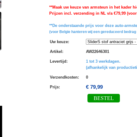
**Maak uw keuze van armsteun in het kader hi
Prijzen incl. verzending in NL v/a €79,99 (voor
**De onderstaande prijs voor deze auto-armste
(voor Belgie hanteren wij een gereduceerd bedrag 
Uw keuze
:
Artikel
:
AW22646301
Levertijd
:
1 tot 3 werkdagen.
(afhankelijk van productiet
Verzendkosten
:
0
€ 79,99
Prijs:
BESTEL