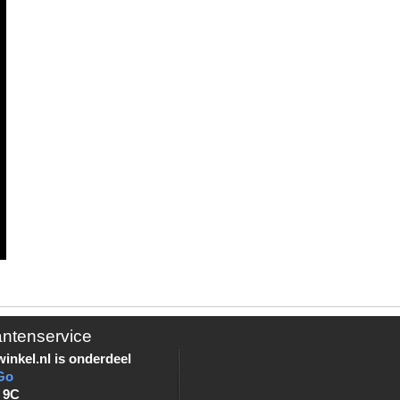
antenservice
inkel.nl is onderdeel
Go
 9C