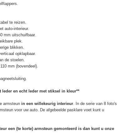
elftappers.
abel te reizen.
t auto-interieur.
50 mm uitschuifbaar.
eikbare plek.
erige blikken.
erticaal opklapbaar.
n de stoelen.
 110 mm (bovendeel).
agneetsluiting.
 leder en echt leder met stiksel in kleur**
e armsteun
in een willekeurig interieur
. In de serie van 8 foto's
armsteun voor uw auto. De afgebeelde pasklare voet kunt u
rteur een (te korte) armsteun gemonteerd is dan kunt u onze