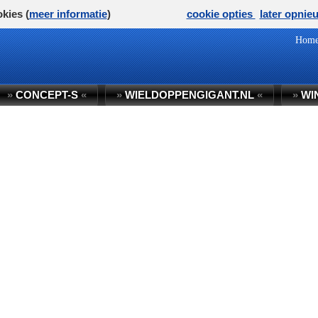
kies (
meer informatie
)
cookie opties
later opnie
Hom
»
CONCEPT-S
«
»
WIELDOPPENGIGANT.NL
«
»
WI