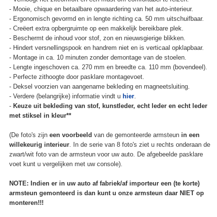
- Mooie, chique en betaalbare opwaardering van het auto-interieur.
- Ergonomisch gevormd en in lengte richting ca. 50 mm uitschuifbaar.
- Creëert extra opbergruimte op een makkelijk bereikbare plek.
- Beschermt de inhoud voor stof, zon en nieuwsgierige blikken.
- Hindert versnellingspook en handrem niet en is verticaal opklapbaar.
- Montage in ca. 10 minuten zonder demontage van de stoelen.
- Lengte ingeschoven ca. 270 mm en breedte ca. 110 mm (bovendeel).
- Perfecte zithoogte door pasklare montagevoet.
- Deksel voorzien van aangename bekleding en magneetsluiting.
- Verdere (belangrijke) informatie vindt u
hier
.
-
Keuze uit bekleding van stof, kunstleder, echt leder en echt leder
met stiksel in kleur**
(De foto's zijn
een voorbeeld
van de gemonteerde armsteun
in een
willekeurig interieur
. In de serie van 8 foto's ziet u rechts onderaan de
zwart/wit foto van de armsteun voor uw auto. De afgebeelde pasklare
voet kunt u vergelijken met uw console).
NOTE: Indien er in uw auto af fabriek/af importeur een (te korte)
armsteun gemonteerd is dan kunt u onze armsteun daar NIET op
monteren!!!