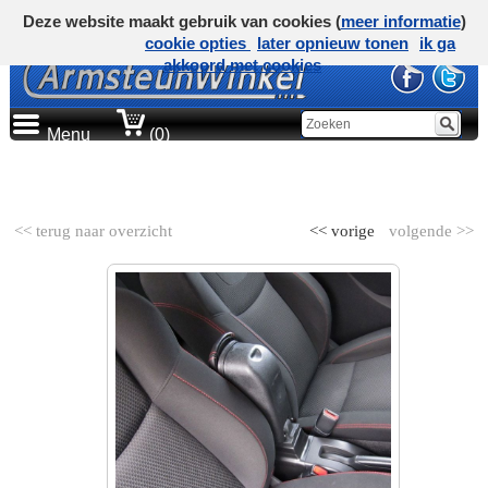
Deze website maakt gebruik van cookies (
meer informatie
)
cookie opties
later opnieuw tonen
ik ga
akkoord met cookies
Menu
(0)
AUTOMERK
<< terug naar overzicht
<< vorige
volgende >>