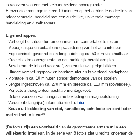
is voorzien van een met velours beklede opbergruimte.
Eenvoudige montage in circa 10 minuten op het achterste gedeelte van
middenconsole, begeleid met een duidelijke, universele montage
handleiding en 4 zelftappers.
Eigenschappen:
- Verhoogt het zitcomfort en een must om comfortabel te reizen.
- Mooie, chique en betaalbare opwaardering van het auto-interieur.
- Ergonomisch gevormd en in lengte richting ca. 50 mm uitschuifbaar.
- Creëert extra opbergruimte op een makkelijk bereikbare plek.
- Beschermt de inhoud voor stof, zon en nieuwsgierige blikken.
- Hindert versnellingspook en handrem niet en is verticaal opklapbaar.
- Montage in ca. 10 minuten zonder demontage van de stoelen.
- Lengte ingeschoven ca. 270 mm en breedte ca. 110 mm (bovendeel).
- Perfecte zithoogte door pasklare montagevoet.
- Deksel voorzien van aangename bekleding en magneetsluiting.
- Verdere (belangrijke) informatie vindt u
hier
.
-
Keuze uit bekleding van stof, kunstleder, echt leder en echt leder
met stiksel in kleur**
(De foto's zijn
een voorbeeld
van de gemonteerde armsteun
in een
willekeurig interieur
. In de serie van 8 foto's ziet u rechts onderaan de