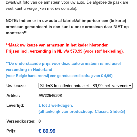
zwart/wit foto van de armsteun voor uw auto. De afgebeelde pasklare
voet kunt u vergelijken met uw console).
NOTE: Indien er in uw auto af fabriek/af importeur een (te korte)
armsteun gemonteerd is dan kunt u onze armsteun daar NIET op
monteren!!!
**Maak uw keuze van armsteun in het kader hieronder.
Prijzen incl. verzending in NL v/a €79,99 (voor stof bekleding).
**De onderstaande prijs voor deze auto-armsteun is inclusief
verzending in Nederland
(voor Belgie hanteren wij een gereduceerd bedrag van € 4,99)
Uw keuze
:
Artikel
:
AW2264630K
Levertijd
:
1 tot 3 werkdagen.
(afhankelijk van productietijd Classic SliderS)
Verzendkosten
:
0
€ 89,99
Prijs: