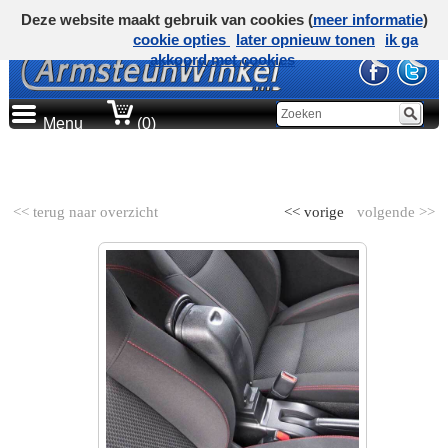
Deze website maakt gebruik van cookies (
meer informatie
)
cookie opties
later opnieuw tonen
ik ga
akkoord met cookies
Menu
(0)
AUTOMERK
<< terug naar overzicht
<< vorige
volgende >>