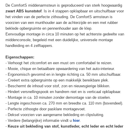
De ComfortS middenarmsteun is geproduceerd van sterk hoogwaardig
zwart ABS kunststof
. Is in 4 stappen opklapbaar en uitschuifbaar voor
het vinden van de perfecte zithouding. De ComfortS armsteun is
voorzien van een munthouder aan de achterzijde en een met rubber
beklede opbergruimte en pennenhouder aan de klep.
Eenvoudige montage in circa 10 minuten op het achterste gedeelte van
middenconsole, begeleid met een duidelijke, universele montage
handleiding en 4 zelftappers.
Eigenschappen:
- Verhoogt het zitcomfort en een must om comfortabel te reizen.
- Mooie, chique en betaalbare opwaardering van het auto-interieur.
- Ergonomisch gevormd en in lengte richting ca. 50 mm uitschuifbaar.
- Creëert extra opbergruimte op een makkelijk bereikbare plek.
- Beschermt de inhoud voor stof, zon en nieuwsgierige blikken.
- Hindert versnellingspook en handrem niet en is verticaal opklapbaar.
- Montage in ca. 10 minuten zonder demontage van de stoelen.
- Lengte ingeschoven ca. 270 mm en breedte ca. 110 mm (bovendeel).
- Perfecte zithoogte door pasklare montagevoet.
- Deksel voorzien van aangename bekleding en clipsluiting.
- Verdere (belangrijke) informatie vindt u
hier
.
-
Keuze uit bekleding van stof, kunstleder, echt leder en echt leder