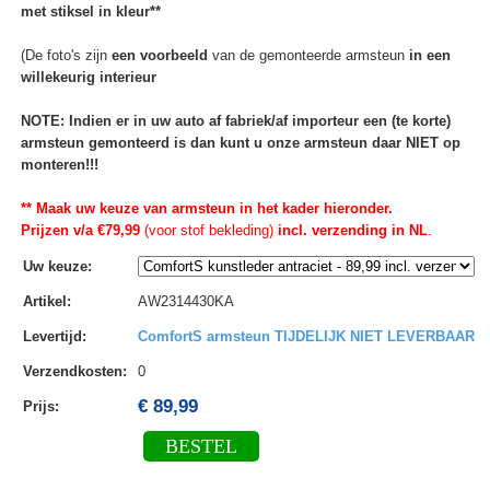
met stiksel in kleur**
(De foto's zijn
een voorbeeld
van de gemonteerde armsteun
in een
willekeurig interieur
NOTE: Indien er in uw auto af fabriek/af importeur een (te korte)
armsteun gemonteerd is dan kunt u onze armsteun daar NIET op
monteren!!!
** Maak uw keuze van armsteun in het kader hieronder.
Prijzen v/a €79,99
(voor stof bekleding)
incl. verzending in NL
.
Uw keuze
:
Artikel
:
AW2314430KA
Levertijd
:
ComfortS armsteun TIJDELIJK NIET LEVERBAAR
Verzendkosten
:
0
€ 89,99
Prijs:
BESTEL