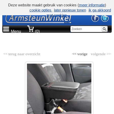
Deze website maakt gebruik van cookies (
meer informatie
)
cookie opties
later opnieuw tonen
ik ga akkoord
met cookies
Menu
(0)
AUTOMERK
<< terug naar overzicht
<< vorige
volgende >>