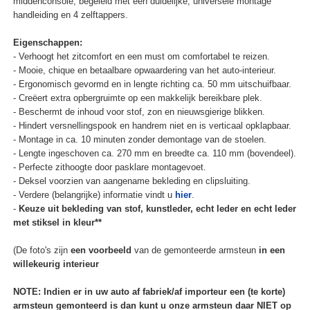
middenconsole, begeleid met een duidelijke, universele montage
handleiding en 4 zelftappers.
Eigenschappen:
- Verhoogt het zitcomfort en een must om comfortabel te reizen.
- Mooie, chique en betaalbare opwaardering van het auto-interieur.
- Ergonomisch gevormd en in lengte richting ca. 50 mm uitschuifbaar.
- Creëert extra opbergruimte op een makkelijk bereikbare plek.
- Beschermt de inhoud voor stof, zon en nieuwsgierige blikken.
- Hindert versnellingspook en handrem niet en is verticaal opklapbaar.
- Montage in ca. 10 minuten zonder demontage van de stoelen.
- Lengte ingeschoven ca. 270 mm en breedte ca. 110 mm (bovendeel).
- Perfecte zithoogte door pasklare montagevoet.
- Deksel voorzien van aangename bekleding en clipsluiting.
- Verdere (belangrijke) informatie vindt u
hier
.
-
Keuze uit bekleding van stof, kunstleder, echt leder en echt leder
met stiksel in kleur**
(De foto's zijn
een voorbeeld
van de gemonteerde armsteun
in een
willekeurig interieur
NOTE: Indien er in uw auto af fabriek/af importeur een (te korte)
armsteun gemonteerd is dan kunt u onze armsteun daar NIET op