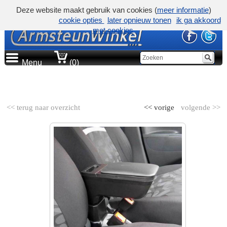
Deze website maakt gebruik van cookies (
meer informatie
)
cookie opties
later opnieuw tonen
ik ga akkoord
met cookies
Menu
(0)
AUTOMERK
<< terug naar overzicht
<< vorige
volgende >>