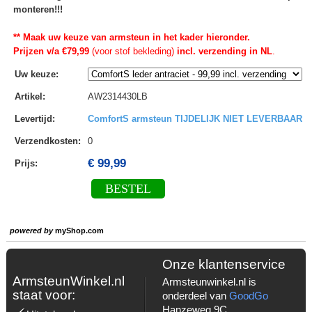
monteren!!!
** Maak uw keuze van armsteun in het kader hieronder.
Prijzen v/a €79,99
(voor stof bekleding)
incl. verzending in NL
.
Uw keuze
:
Artikel
:
AW2314430LB
Levertijd
:
ComfortS armsteun TIJDELIJK NIET LEVERBAAR
Verzendkosten
:
0
€ 99,99
Prijs:
BESTEL
powered by
myShop.com
Onze klantenservice
ArmsteunWinkel.nl
Armsteunwinkel.nl is
staat voor:
onderdeel van
GoodGo
Hanzeweg 9C