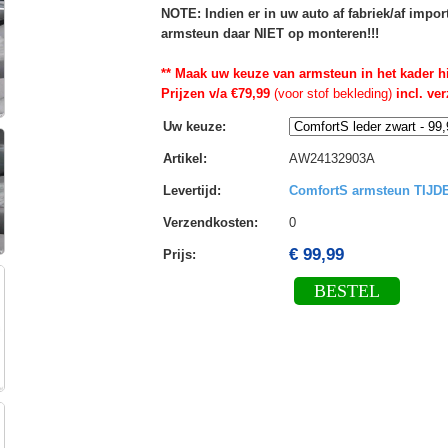
NOTE: Indien er in uw auto af fabriek/af impo
armsteun daar NIET op monteren!!!
** Maak uw keuze van armsteun in het kader h
Prijzen v/a €79,99
(voor stof bekleding)
incl. ve
Uw keuze
:
Artikel
:
AW24132903A
Levertijd
:
ComfortS armsteun TIJ
Verzendkosten
:
0
€ 99,99
Prijs:
BESTEL