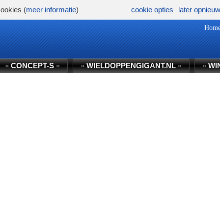
ookies (
meer informatie
)
cookie opties
later opnieu
Hom
»
CONCEPT-S
«
»
WIELDOPPENGIGANT.NL
«
»
WI