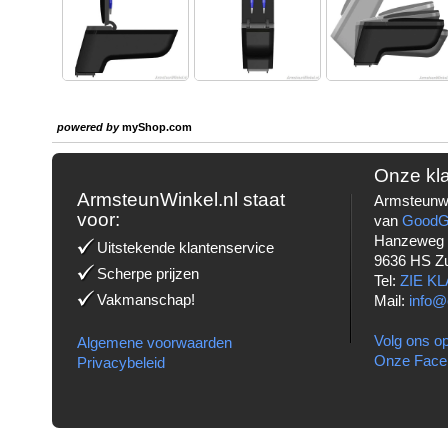
powered by
myShop.com
Onze kl
ArmsteunWinkel.nl staat
Armsteunwi
voor:
van
Good
Hanzeweg
Uitstekende klantenservice
9636 HS Z
Scherpe prijzen
Tel:
ZIE K
Vakmanschap!
Mail:
info@
Volg ons op
Algemene voorwaarden
Onze Face
Privacybeleid