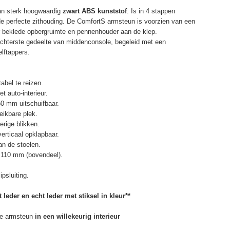
an sterk hoogwaardig
zwart ABS kunststof
. Is in 4 stappen
de perfecte zithouding. De ComfortS armsteun is voorzien van een
r beklede opbergruimte en pennenhouder aan de klep.
chterste gedeelte van middenconsole, begeleid met een
elftappers.
abel te reizen.
t auto-interieur.
50 mm uitschuifbaar.
eikbare plek.
erige blikken.
erticaal opklapbaar.
n de stoelen.
 110 mm (bovendeel).
psluiting.
 leder en echt leder met stiksel in kleur**
e armsteun
in een willekeurig interieur