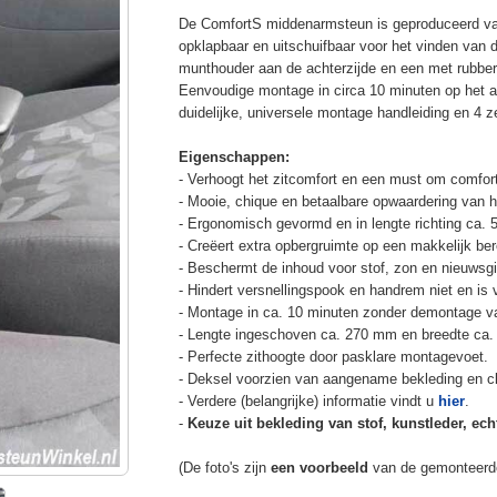
De ComfortS middenarmsteun is geproduceerd v
opklapbaar en uitschuifbaar voor het vinden van 
munthouder aan de achterzijde en een met rubbe
Eenvoudige montage in circa 10 minuten op het a
duidelijke, universele montage handleiding en 4 z
Eigenschappen:
- Verhoogt het zitcomfort en een must om comfort
- Mooie, chique en betaalbare opwaardering van he
- Ergonomisch gevormd en in lengte richting ca. 
- Creëert extra opbergruimte op een makkelijk ber
- Beschermt de inhoud voor stof, zon en nieuwsgi
- Hindert versnellingspook en handrem niet en is v
- Montage in ca. 10 minuten zonder demontage va
- Lengte ingeschoven ca. 270 mm en breedte ca.
- Perfecte zithoogte door pasklare montagevoet.
- Deksel voorzien van aangename bekleding en cli
- Verdere (belangrijke) informatie vindt u
hier
.
-
Keuze uit bekleding van stof, kunstleder, echt
(De foto's zijn
een voorbeeld
van de gemonteerd