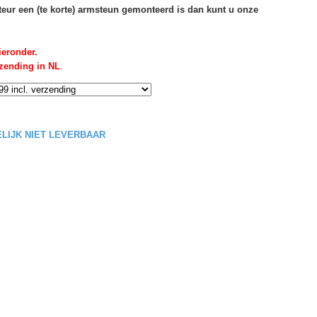
rteur een (te korte) armsteun gemonteerd is dan kunt u onze
ieronder.
rzending in NL
.
DELIJK NIET LEVERBAAR