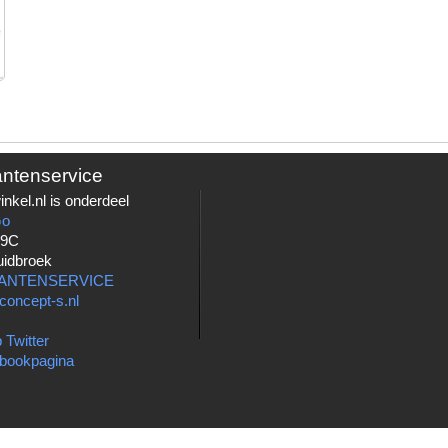
antenservice
nkel.nl is onderdeel
Go
 9C
uidbroek
LANTENSERVICE
concept-s.nl
 Twitter
bookpagina