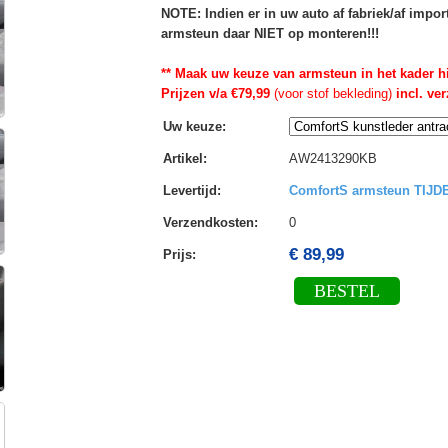
NOTE: Indien er in uw auto af fabriek/af impo
armsteun daar NIET op monteren!!!
** Maak uw keuze van armsteun in het kader h
Prijzen v/a €79,99
(voor stof bekleding)
incl. ve
Uw keuze
:
Artikel
:
AW2413290KB
Levertijd
:
ComfortS armsteun TIJ
Verzendkosten
:
0
€ 89,99
Prijs:
BESTEL