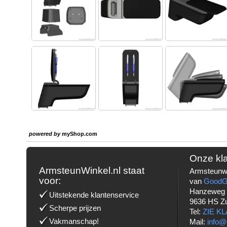
powered by
myShop.com
Onze kl
ArmsteunWinkel.nl staat
Armsteunwi
voor:
van
Good
Hanzeweg
Uitstekende klantenservice
9636 HS Z
Scherpe prijzen
Tel:
ZIE K
Vakmanschap!
Mail:
info@