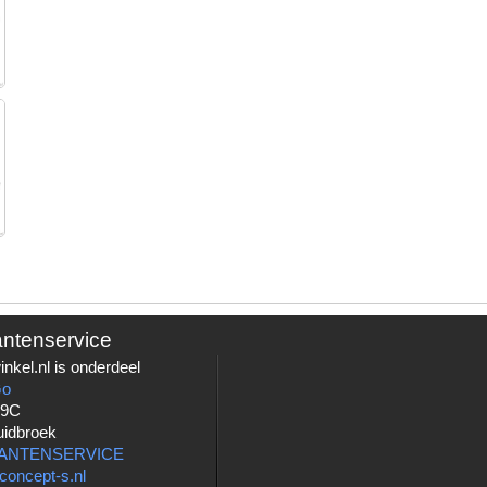
antenservice
nkel.nl is onderdeel
Go
 9C
uidbroek
LANTENSERVICE
concept-s.nl