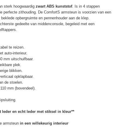
an sterk hoogwaardig
zwart ABS kunststof
. Is in 4 stappen
de perfecte zithouding. De ComfortS armsteun is voorzien van een
r beklede opbergruimte en pennenhouder aan de klep.
chterste gedeelte van middenconsole, begeleid met een
elftappers.
abel te reizen.
t auto-interieur.
50 mm uitschuifbaar.
eikbare plek.
erige blikken.
erticaal opklapbaar.
n de stoelen.
 110 mm (bovendeel).
psluiting.
 leder en echt leder met stiksel in kleur**
e armsteun
in een willekeurig interieur