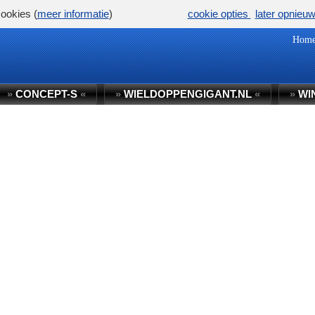
ookies (
meer informatie
)
cookie opties
later opnieu
Hom
»
CONCEPT-S
«
»
WIELDOPPENGIGANT.NL
«
»
WI