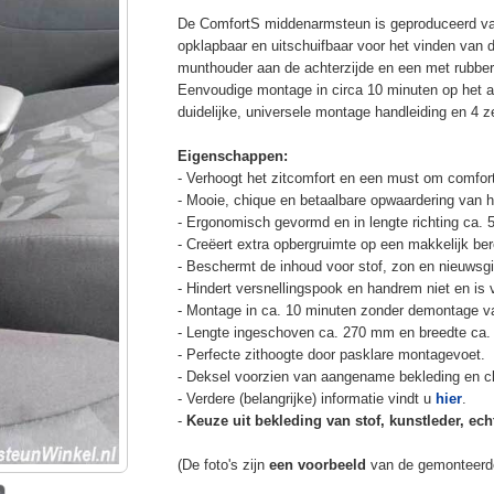
De ComfortS middenarmsteun is geproduceerd v
opklapbaar en uitschuifbaar voor het vinden van 
munthouder aan de achterzijde en een met rubbe
Eenvoudige montage in circa 10 minuten op het a
duidelijke, universele montage handleiding en 4 z
Eigenschappen:
- Verhoogt het zitcomfort en een must om comfort
- Mooie, chique en betaalbare opwaardering van he
- Ergonomisch gevormd en in lengte richting ca. 
- Creëert extra opbergruimte op een makkelijk ber
- Beschermt de inhoud voor stof, zon en nieuwsgi
- Hindert versnellingspook en handrem niet en is v
- Montage in ca. 10 minuten zonder demontage va
- Lengte ingeschoven ca. 270 mm en breedte ca.
- Perfecte zithoogte door pasklare montagevoet.
- Deksel voorzien van aangename bekleding en cli
- Verdere (belangrijke) informatie vindt u
hier
.
-
Keuze uit bekleding van stof, kunstleder, echt
(De foto's zijn
een voorbeeld
van de gemonteerd