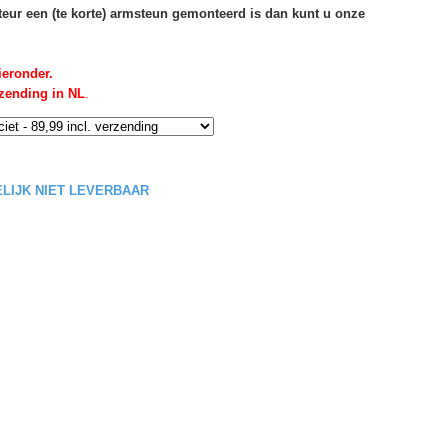
rteur een (te korte) armsteun gemonteerd is dan kunt u onze
ieronder.
rzending in NL
.
DELIJK NIET LEVERBAAR