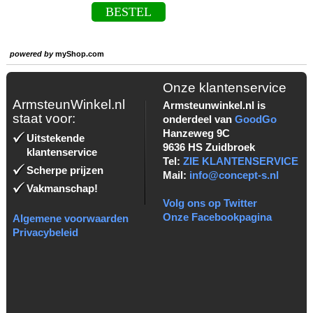
BESTEL
powered by
myShop.com
Onze klantenservice
ArmsteunWinkel.nl
Armsteunwinkel.nl is
staat voor:
onderdeel van
GoodGo
Hanzeweg 9C
Uitstekende
9636 HS Zuidbroek
klantenservice
Tel:
ZIE KLANTENSERVICE
Scherpe prijzen
Mail:
info@concept-s.nl
Vakmanschap!
Volg ons op Twitter
Onze Facebookpagina
Algemene voorwaarden
Privacybeleid