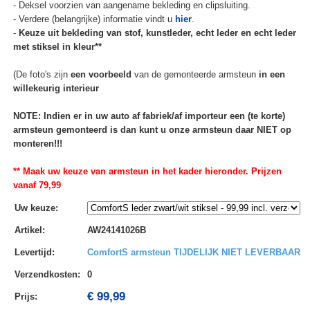
- Deksel voorzien van aangename bekleding en clipsluiting.
- Verdere (belangrijke) informatie vindt u
hier
.
-
Keuze uit bekleding van stof, kunstleder, echt leder en echt leder
met stiksel in kleur**
(De foto's zijn
een voorbeeld
van de gemonteerde armsteun
in een
willekeurig interieur
NOTE: Indien er in uw auto af fabriek/af importeur een (te korte)
armsteun gemonteerd is dan kunt u onze armsteun daar NIET op
monteren!!!
** Maak uw keuze van armsteun in het kader hieronder. Prijzen
vanaf 79,99
Uw keuze
:
Artikel
:
AW24141026B
Levertijd
:
ComfortS armsteun TIJDELIJK NIET LEVERBAAR
Verzendkosten
:
0
€ 99,99
Prijs: