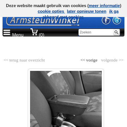
Deze website maakt gebruik van cookies (
meer informatie
)
cookie opties
later opnieuw tonen
ik ga
akkoord met cookies
Menu
(0)
AUTOMERK
<< terug naar overzicht
<< vorige
volgende >>