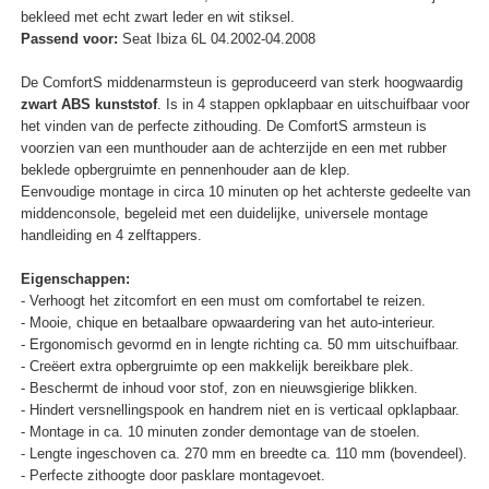
bekleed met echt zwart leder en wit stiksel.
Passend voor:
Seat Ibiza 6L 04.2002-04.2008
De ComfortS middenarmsteun is geproduceerd van sterk hoogwaardig
zwart ABS kunststof
. Is in 4 stappen opklapbaar en uitschuifbaar voor
het vinden van de perfecte zithouding. De ComfortS armsteun is
voorzien van een munthouder aan de achterzijde en een met rubber
beklede opbergruimte en pennenhouder aan de klep.
Eenvoudige montage in circa 10 minuten op het achterste gedeelte van
middenconsole, begeleid met een duidelijke, universele montage
handleiding en 4 zelftappers.
Eigenschappen:
- Verhoogt het zitcomfort en een must om comfortabel te reizen.
- Mooie, chique en betaalbare opwaardering van het auto-interieur.
- Ergonomisch gevormd en in lengte richting ca. 50 mm uitschuifbaar.
- Creëert extra opbergruimte op een makkelijk bereikbare plek.
- Beschermt de inhoud voor stof, zon en nieuwsgierige blikken.
- Hindert versnellingspook en handrem niet en is verticaal opklapbaar.
- Montage in ca. 10 minuten zonder demontage van de stoelen.
- Lengte ingeschoven ca. 270 mm en breedte ca. 110 mm (bovendeel).
- Perfecte zithoogte door pasklare montagevoet.