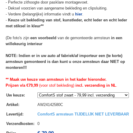
- Perfecte zithoogte door pasklare montagevoet.
- Deksel voorzien van aangename bekleding en clipsluiting.
- Verdere (belangrijke) informatie vindt u
hier
.
-
Keuze uit bekleding van stof, kunstleder, echt leder en echt leder
met stiksel in kleur**
(De foto's zijn
een voorbeeld
van de gemonteerde armsteun
in een
willekeurig interieur
NOTE: Indien er in uw auto af fabriek/af importeur een (te korte)
armsteun gemonteerd is dan kunt u onze armsteun daar NIET op
monteren!!!
** Maak uw keuze van armsteun in het kader hieronder.
Prijzen v/a €79,99
(voor stof bekleding)
incl. verzending in NL
.
Uw keuze
:
Artikel
:
AW24142580C
Levertijd
:
ComfortS armsteun TIJDELIJK NIET LEVERBAAR
Verzendkosten
:
0