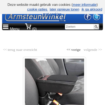
Deze website maakt gebruik van cookies (
meer informatie
)
cookie opties
later opnieuw tonen
ik ga akkoord
met cookies
Menu
(0)
AUTOMERK
<< terug naar overzicht
<< vorige
volgende >>