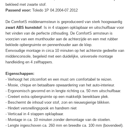
bekleed met zwarte stof.
Passend voor:
Toledo 1P 04.2004-07.2012
De ComfortS middenarmsteun is geproduceerd van sterk hoogwaardig
zwart ABS kunststof
. Is in 4 stappen opklapbaar en uitschuifbaar voor
het vinden van de perfecte zithouding. De ComfortS armsteun is
voorzien van een munthouder aan de achterzijde en een met rubber
beklede opbergruimte en pennenhouder aan de klep.
Eenvoudige montage in circa 10 minuten op het achterste gedeelte van
middenconsole, begeleid met een duidelijke, universele montage
handleiding en 4 zelftappers.
Eigenschappen:
- Verhoogt het zitcomfort en een must om comfortabel te reizen.
- Mooie, chique en betaalbare opwaardering van het auto-interieur.
- Ergonomisch gevormd en in lengte richting ca. 50 mm uitschuifbaar.
- Creëert extra opbergruimte op een makkelijk bereikbare plek.
- Beschermt de inhoud voor stof, zon en nieuwsgierige blikken.
- Hindert versnellingspook en handrem niet
- Verticaal in 4 stappen opklapbaar.
- Montage in ca. 10 minuten zonder demontage van de stoelen.
- Lengte ingeschoven ca. 260 mm en breedte ca. 100 mm (bovendeel).