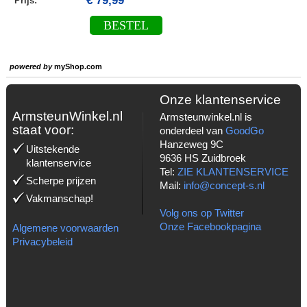
€ 79,99
Prijs:
BESTEL
powered by
myShop.com
Onze klantenservice
ArmsteunWinkel.nl
Armsteunwinkel.nl is
staat voor:
onderdeel van
GoodGo
Hanzeweg 9C
Uitstekende
9636 HS Zuidbroek
klantenservice
Tel:
ZIE KLANTENSERVICE
Scherpe prijzen
Mail:
info@concept-s.nl
Vakmanschap!
Volg ons op Twitter
Onze Facebookpagina
Algemene voorwaarden
Privacybeleid