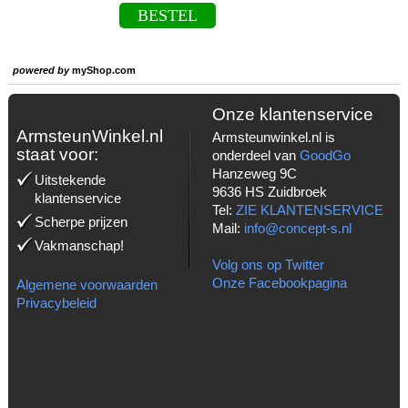
BESTEL
powered by
myShop.com
Onze klantenservice
ArmsteunWinkel.nl
Armsteunwinkel.nl is
staat voor:
onderdeel van
GoodGo
Hanzeweg 9C
Uitstekende
9636 HS Zuidbroek
klantenservice
Tel:
ZIE KLANTENSERVICE
Scherpe prijzen
Mail:
info@concept-s.nl
Vakmanschap!
Volg ons op Twitter
Onze Facebookpagina
Algemene voorwaarden
Privacybeleid