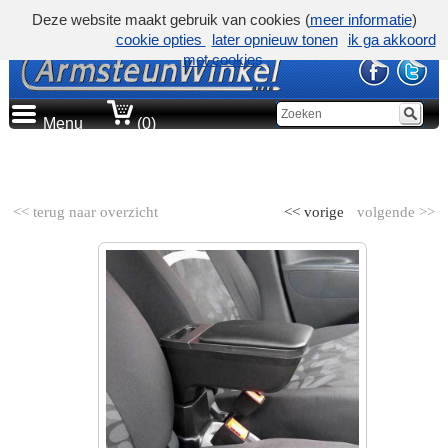
Deze website maakt gebruik van cookies (
meer informatie
)
cookie opties
later opnieuw tonen
ik ga akkoord
met cookies
Menu
(0)
AUTOMERK
<< terug naar overzicht
<< vorige
volgende >>