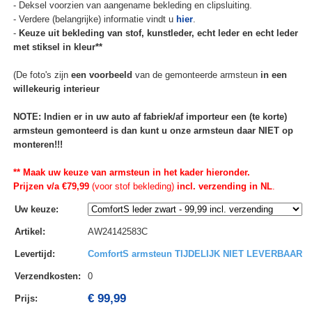
- Deksel voorzien van aangename bekleding en clipsluiting.
- Verdere (belangrijke) informatie vindt u
hier
.
-
Keuze uit bekleding van stof, kunstleder, echt leder en echt leder
met stiksel in kleur**
(De foto's zijn
een voorbeeld
van de gemonteerde armsteun
in een
willekeurig interieur
NOTE: Indien er in uw auto af fabriek/af importeur een (te korte)
armsteun gemonteerd is dan kunt u onze armsteun daar NIET op
monteren!!!
** Maak uw keuze van armsteun in het kader hieronder.
Prijzen v/a €79,99
(voor stof bekleding)
incl. verzending in NL
.
Uw keuze
:
Artikel
:
AW24142583C
Levertijd
:
ComfortS armsteun TIJDELIJK NIET LEVERBAAR
Verzendkosten
:
0
€ 99,99
Prijs: