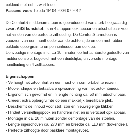
bekleed met echt zwart leder.
Passend voor:
Toledo 1P 04.2004-07.2012
De ComfortS middenarmsteun is geproduceerd van sterk hoogwaardig
zwart ABS kunststof
. Is in 4 stappen opklapbaar en uitschuifbaar voor
het vinden van de perfecte zithouding. De ComfortS armsteun is
voorzien van een munthouder aan de achterzijde en een met rubber
beklede opbergruimte en pennenhouder aan de klep.
Eenvoudige montage in circa 10 minuten op het achterste gedeelte van
middenconsole, begeleid met een duidelijke, universele montage
handleiding en 4 zelftappers.
Eigenschappen:
- Verhoogt het zitcomfort en een must om comfortabel te reizen.
- Mooie, chique en betaalbare opwaardering van het auto-interieur.
- Ergonomisch gevormd en in lengte richting ca. 50 mm uitschuifbaar.
- Creëert extra opbergruimte op een makkelijk bereikbare plek.
- Beschermt de inhoud voor stof, zon en nieuwsgierige blikken.
- Hindert versnellingspook en handrem niet en is verticaal opklapbaar.
- Montage in ca. 10 minuten zonder demontage van de stoelen.
- Lengte ingeschoven ca. 270 mm en breedte ca. 110 mm (bovendeel).
- Perfecte zithoogte door pasklare montagevoet.