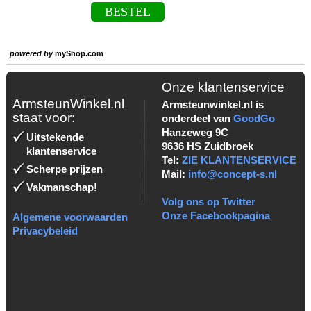
BESTEL
powered by
myShop.com
Onze klantenservice
ArmsteunWinkel.nl
Armsteunwinkel.nl is
staat voor:
onderdeel van
GoodGo
Hanzeweg 9C
Uitstekende
9636 HS Zuidbroek
klantenservice
Tel:
ZIE KLANTENSERVICE
Scherpe prijzen
Mail:
info@concept-s.nl
Vakmanschap!
Volg ons op Twitter
Onze Facebookpagina
Algemene voorwaarden
Privacybeleid