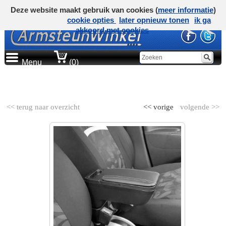
Deze website maakt gebruik van cookies (
meer informatie
)
cookie opties
later opnieuw tonen
ik ga
akkoord met cookies
Menu
(0)
AUTOMERK
<< terug naar overzicht
<< vorige
volgende >>