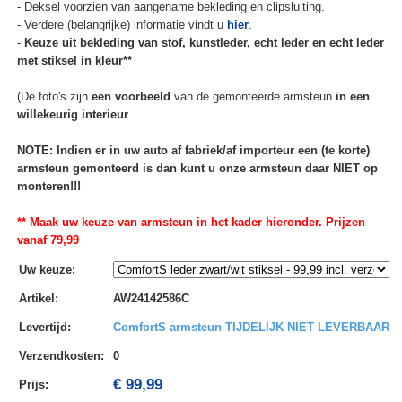
- Deksel voorzien van aangename bekleding en clipsluiting.
- Verdere (belangrijke) informatie vindt u
hier
.
-
Keuze uit bekleding van stof, kunstleder, echt leder en echt leder
met stiksel in kleur**
(De foto's zijn
een voorbeeld
van de gemonteerde armsteun
in een
willekeurig interieur
NOTE: Indien er in uw auto af fabriek/af importeur een (te korte)
armsteun gemonteerd is dan kunt u onze armsteun daar NIET op
monteren!!!
** Maak uw keuze van armsteun in het kader hieronder. Prijzen
vanaf 79,99
Uw keuze
:
Artikel
:
AW24142586C
Levertijd
:
ComfortS armsteun TIJDELIJK NIET LEVERBAAR
Verzendkosten
:
0
€ 99,99
Prijs: