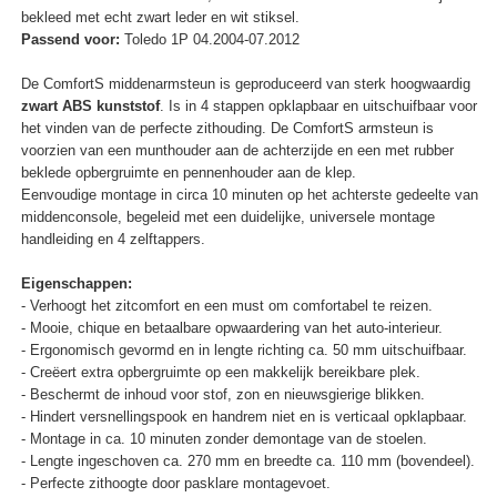
bekleed met echt zwart leder en wit stiksel.
Passend voor:
Toledo 1P 04.2004-07.2012
De ComfortS middenarmsteun is geproduceerd van sterk hoogwaardig
zwart ABS kunststof
. Is in 4 stappen opklapbaar en uitschuifbaar voor
het vinden van de perfecte zithouding. De ComfortS armsteun is
voorzien van een munthouder aan de achterzijde en een met rubber
beklede opbergruimte en pennenhouder aan de klep.
Eenvoudige montage in circa 10 minuten op het achterste gedeelte van
middenconsole, begeleid met een duidelijke, universele montage
handleiding en 4 zelftappers.
Eigenschappen:
- Verhoogt het zitcomfort en een must om comfortabel te reizen.
- Mooie, chique en betaalbare opwaardering van het auto-interieur.
- Ergonomisch gevormd en in lengte richting ca. 50 mm uitschuifbaar.
- Creëert extra opbergruimte op een makkelijk bereikbare plek.
- Beschermt de inhoud voor stof, zon en nieuwsgierige blikken.
- Hindert versnellingspook en handrem niet en is verticaal opklapbaar.
- Montage in ca. 10 minuten zonder demontage van de stoelen.
- Lengte ingeschoven ca. 270 mm en breedte ca. 110 mm (bovendeel).
- Perfecte zithoogte door pasklare montagevoet.