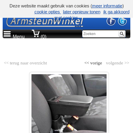
Deze website maakt gebruik van cookies (
meer informatie
)
cookie opties
later opnieuw tonen
ik ga akkoord
met cookies
Menu
(0)
AUTOMERK
<< terug naar overzicht
<< vorige
volgende >>