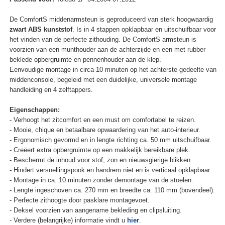
De ComfortS middenarmsteun is geproduceerd van sterk hoogwaardig
zwart ABS kunststof
. Is in 4 stappen opklapbaar en uitschuifbaar voor
het vinden van de perfecte zithouding. De ComfortS armsteun is
voorzien van een munthouder aan de achterzijde en een met rubber
beklede opbergruimte en pennenhouder aan de klep.
Eenvoudige montage in circa 10 minuten op het achterste gedeelte van
middenconsole, begeleid met een duidelijke, universele montage
handleiding en 4 zelftappers.
Eigenschappen:
- Verhoogt het zitcomfort en een must om comfortabel te reizen.
- Mooie, chique en betaalbare opwaardering van het auto-interieur.
- Ergonomisch gevormd en in lengte richting ca. 50 mm uitschuifbaar.
- Creëert extra opbergruimte op een makkelijk bereikbare plek.
- Beschermt de inhoud voor stof, zon en nieuwsgierige blikken.
- Hindert versnellingspook en handrem niet en is verticaal opklapbaar.
- Montage in ca. 10 minuten zonder demontage van de stoelen.
- Lengte ingeschoven ca. 270 mm en breedte ca. 110 mm (bovendeel).
- Perfecte zithoogte door pasklare montagevoet.
- Deksel voorzien van aangename bekleding en clipsluiting.
- Verdere (belangrijke) informatie vindt u
hier
.