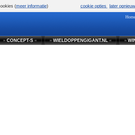
ookies (
meer informatie
)
cookie opties
later opnieu
Hom
»
CONCEPT-S
«
»
WIELDOPPENGIGANT.NL
«
»
WI