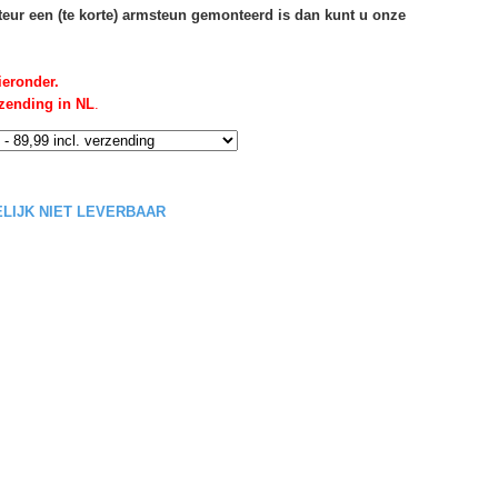
rteur een (te korte) armsteun gemonteerd is dan kunt u onze
ieronder.
rzending in NL
.
DELIJK NIET LEVERBAAR