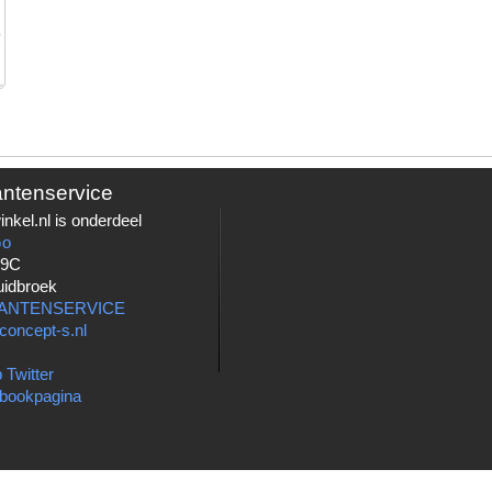
antenservice
nkel.nl is onderdeel
Go
 9C
uidbroek
LANTENSERVICE
concept-s.nl
 Twitter
bookpagina