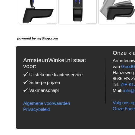
powered by
myShop.com
Onze kl
ArmsteunWinkel.nl staat
Armsteunwi
voor:
van
Good
Hanzeweg
Uitstekende klantenservice
9636 HS Z
Scherpe prijzen
Tel:
ZIE K
Vakmanschap!
Mail:
info@
Volg ons op
Algemene voorwaarden
Onze Face
Privacybeleid