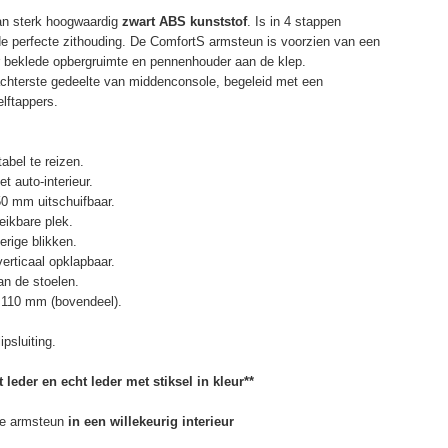
an sterk hoogwaardig
zwart ABS kunststof
. Is in 4 stappen
de perfecte zithouding. De ComfortS armsteun is voorzien van een
r beklede opbergruimte en pennenhouder aan de klep.
chterste gedeelte van middenconsole, begeleid met een
elftappers.
abel te reizen.
t auto-interieur.
50 mm uitschuifbaar.
eikbare plek.
erige blikken.
erticaal opklapbaar.
n de stoelen.
 110 mm (bovendeel).
psluiting.
 leder en echt leder met stiksel in kleur**
e armsteun
in een willekeurig interieur