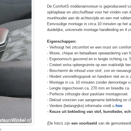
De ComfortS middenarmsteun is geproduceerd v
opklapbaar en uitschuifbaar voor het vinden van 
munthouder aan de achterzijde en een met rubbe
Eenvoudige montage in circa 10 minuten op het a
duidelijke, universele montage handleiding en 4 z
Eigenschappen:
- Verhoogt het zitcomfort en een must om comfort
- Mooie, chique en betaalbare opwaardering van he
- Ergonomisch gevormd en in lengte richting ca. 
- Creëert extra opbergruimte op een makkelijk ber
- Beschermt de inhoud voor stof, zon en nieuwsgi
- Hindert versnellingspook en handrem niet en is v
- Montage in ca. 10 minuten zonder demontage va
- Lengte ingeschoven ca. 270 mm en breedte ca.
- Perfecte zithoogte door pasklare montagevoet.
- Deksel voorzien van aangename bekleding en cli
- Verdere (belangrijke) informatie vindt u
hier
.
-
Keuze uit bekleding van stof, kunstleder, echt
(De foto's zijn
een voorbeeld
van de gemonteerd