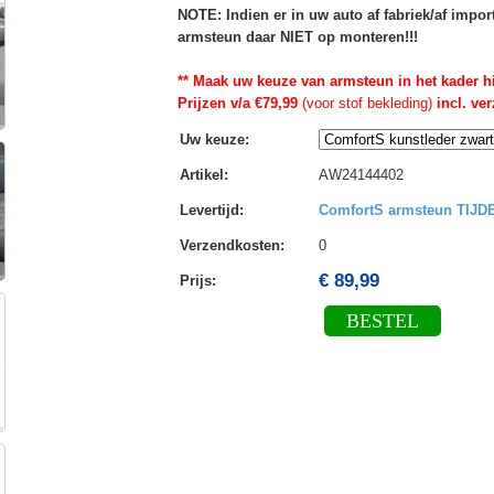
NOTE: Indien er in uw auto af fabriek/af impo
armsteun daar NIET op monteren!!!
** Maak uw keuze van armsteun in het kader h
Prijzen v/a €79,99
(voor stof bekleding)
incl. ve
Uw keuze
:
Artikel
:
AW24144402
Levertijd
:
ComfortS armsteun TIJ
Verzendkosten
:
0
€ 89,99
Prijs:
BESTEL