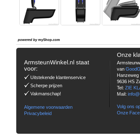
powered by
myShop.com
Onze kl
ArmsteunWinkel.nl staat
Armsteunwi
voor:
van
Good
Hanzeweg
Uitstekende klantenservice
9636 HS Z
Scherpe prijzen
Tel:
ZIE K
Vakmanschap!
Mail:
info@
Volg ons op
Algemene voorwaarden
Onze Face
Privacybeleid