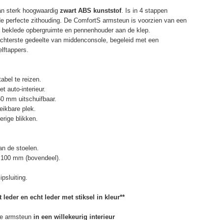
an sterk hoogwaardig
zwart ABS kunststof
. Is in 4 stappen
de perfecte zithouding. De ComfortS armsteun is voorzien van een
r beklede opbergruimte en pennenhouder aan de klep.
chterste gedeelte van middenconsole, begeleid met een
elftappers.
abel te reizen.
t auto-interieur.
50 mm uitschuifbaar.
eikbare plek.
erige blikken.
n de stoelen.
 100 mm (bovendeel).
psluiting.
 leder en echt leder met stiksel in kleur**
e armsteun
in een willekeurig interieur