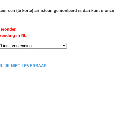
rteur een (te korte) armsteun gemonteerd is dan kunt u onze
ieronder.
rzending in NL
.
DELIJK NIET LEVERBAAR