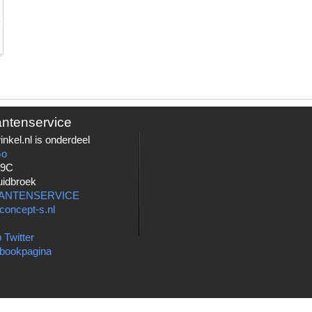
antenservice
nkel.nl is onderdeel
Go
 9C
uidbroek
LANTENSERVICE
concept-s.nl
 Twitter
bookpagina