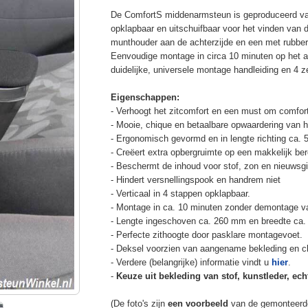
De ComfortS middenarmsteun is geproduceerd v
opklapbaar en uitschuifbaar voor het vinden van 
munthouder aan de achterzijde en een met rubbe
Eenvoudige montage in circa 10 minuten op het a
duidelijke, universele montage handleiding en 4 z
Eigenschappen:
- Verhoogt het zitcomfort en een must om comfort
- Mooie, chique en betaalbare opwaardering van he
- Ergonomisch gevormd en in lengte richting ca. 
- Creëert extra opbergruimte op een makkelijk ber
- Beschermt de inhoud voor stof, zon en nieuwsgi
- Hindert versnellingspook en handrem niet
- Verticaal in 4 stappen opklapbaar.
- Montage in ca. 10 minuten zonder demontage va
- Lengte ingeschoven ca. 260 mm en breedte ca.
- Perfecte zithoogte door pasklare montagevoet.
- Deksel voorzien van aangename bekleding en cli
- Verdere (belangrijke) informatie vindt u
hier
.
-
Keuze uit bekleding van stof, kunstleder, echt
(De foto's zijn
een voorbeeld
van de gemonteerd