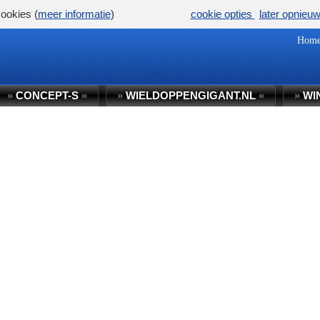
ookies (
meer informatie
)
cookie opties
later opnieu
Hom
»
CONCEPT-S
«
»
WIELDOPPENGIGANT.NL
«
»
WI