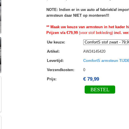
NOTE: Indien er in uw auto af fabriek/af impo
armsteun daar NIET op monteren!!!
** Maak uw keuze van armsteun in het kader h
Prijzen v/a €79,99
(voor stof bekleding)
incl. ve
Uw keuze
:
Artikel
:
AW24145420
Levertijd
:
ComfortS armsteun TIJ
Verzendkosten
:
0
€ 79,99
Prijs:
BESTEL