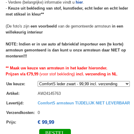
- Verdere (belangrijke) informatie vindt u
hier
.
-
Keuze uit bekleding van stof, kunstleder, echt leder en echt leder
met stiksel in kleur**
(De foto's zijn
een voorbeeld
van de gemonteerde armsteun
in een
willekeurig interieur
NOTE: Indien er in uw auto af fabriek/af importeur een (te korte)
armsteun gemonteerd is dan kunt u onze armsteun daar NIET op
monteren!!!
** Maak uw keuze van armsteun in het kader hieronder.
Prijzen v/a €79,99
(voor stof bekleding)
incl. verzending in NL
.
Uw keuze
:
Artikel
:
AW24145763
Levertijd
:
ComfortS armsteun TIJDELIJK NIET LEVERBAAR
Verzendkosten
:
0
€ 99,99
Prijs:
BESTEL