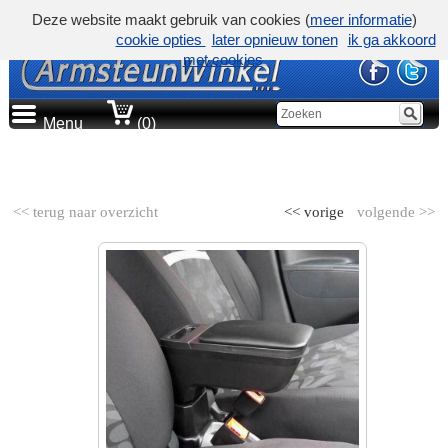
Deze website maakt gebruik van cookies (
meer informatie
)
cookie opties
later opnieuw tonen
ik ga akkoord
met cookies
Menu
(0)
AUTOMERK
<< terug naar overzicht
<< vorige
volgende >>