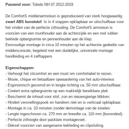
Passend voor:
Toledo NH 07.2012-2019
De ComfortS middenarmsteun is geproduceerd van sterk hoogwaardig
zwart ABS kunststof
. Is in 4 stappen opklapbaar en uitschuifbaar voor
het vinden van de perfecte zithouding. De ComfortS armsteun is
voorzien van een munthouder aan de achterzijde en een met rubber
beklede opbergruimte en pennenhouder aan de klep.
Eenvoudige montage in circa 10 minuten op het achterste gedeelte van
middenconsole, begeleid met een duidelijke, universele montage
handleiding en 4 zelftappers.
Eigenschappen:
- Verhoogt het zitcomfort en een must om comfortabel te reizen.
- Mooie, chique en betaalbare opwaardering van het auto-interieur.
- Ergonomisch gevormd en in lengte richting ca. 50 mm uitschuifbaar.
- Creëert extra opbergruimte op een makkelijk bereikbare plek.
- Beschermt de inhoud voor stof, zon en nieuwsgierige blikken.
- Hindert versnellingspook en handrem niet en is verticaal opklapbaar.
- Montage in ca. 10 minuten zonder demontage van de stoelen.
- Lengte ingeschoven ca. 270 mm en breedte ca. 110 mm (bovendeel).
- Perfecte zithoogte door pasklare montagevoet.
- Deksel voorzien van aangename bekleding en clipsluiting.