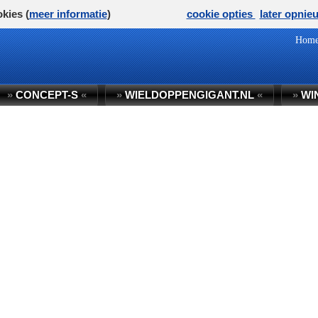
kies (
meer informatie
)
cookie opties
later opnie
Hom
»
CONCEPT-S
«
»
WIELDOPPENGIGANT.NL
«
»
WI