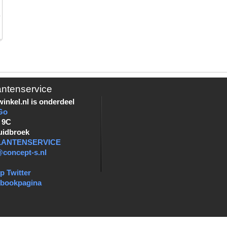
antenservice
inkel.nl is onderdeel
Go
 9C
uidbroek
KLANTENSERVICE
@concept-s.nl
p Twitter
ebookpagina