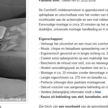
Passend voor:
Toledo NH 07.2012-2019
De ComfortS middenarmsteun is geproduceerd v
opklapbaar en uitschuifbaar voor het vinden van 
munthouder aan de achterzijde en een met rubbe
Eenvoudige montage in circa 10 minuten op het a
duidelijke, universele montage handleiding en 4 z
Eigenschappen:
- Verhoogt het zitcomfort en een must om comfort
- Mooie, chique en betaalbare opwaardering van he
- Ergonomisch gevormd en in lengte richting ca. 
- Creëert extra opbergruimte op een makkelijk ber
- Beschermt de inhoud voor stof, zon en nieuwsgi
- Hindert versnellingspook en handrem niet en is v
- Montage in ca. 10 minuten zonder demontage va
- Lengte ingeschoven ca. 270 mm en breedte ca.
- Perfecte zithoogte door pasklare montagevoet.
- Deksel voorzien van aangename bekleding en cli
- Verdere (belangrijke) informatie vindt u
hier
.
-
Keuze uit bekleding van stof, kunstleder, echt
(De foto's zijn
een voorbeeld
van de gemonteerd