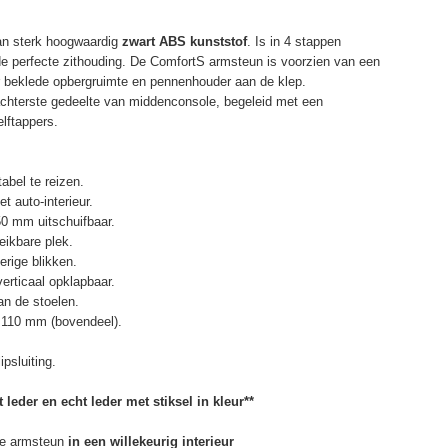
an sterk hoogwaardig
zwart ABS kunststof
. Is in 4 stappen
de perfecte zithouding. De ComfortS armsteun is voorzien van een
r beklede opbergruimte en pennenhouder aan de klep.
chterste gedeelte van middenconsole, begeleid met een
elftappers.
abel te reizen.
t auto-interieur.
50 mm uitschuifbaar.
eikbare plek.
erige blikken.
erticaal opklapbaar.
n de stoelen.
 110 mm (bovendeel).
psluiting.
 leder en echt leder met stiksel in kleur**
e armsteun
in een willekeurig interieur