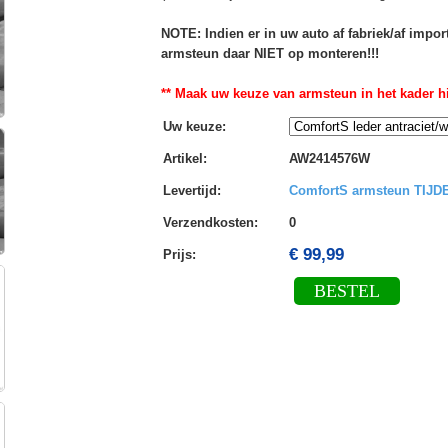
NOTE: Indien er in uw auto af fabriek/af impo
armsteun daar NIET op monteren!!!
** Maak uw keuze van armsteun in het kader hi
Uw keuze
:
Artikel
:
AW2414576W
Levertijd
:
ComfortS armsteun TIJ
Verzendkosten
:
0
€ 99,99
Prijs:
BESTEL