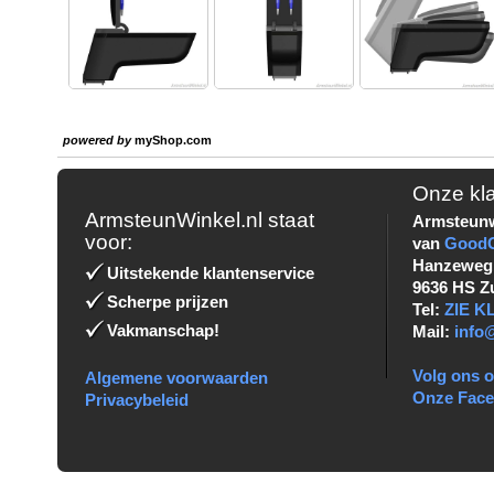
powered by
myShop.com
Onze kl
ArmsteunWinkel.nl staat
Armsteunw
voor:
van
Good
Hanzeweg
Uitstekende klantenservice
9636 HS Z
Scherpe prijzen
Tel:
ZIE 
Vakmanschap!
Mail:
info
Volg ons o
Algemene voorwaarden
Onze Fac
Privacybeleid