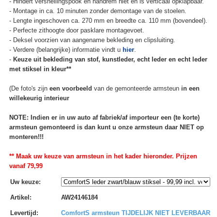
- Hindert versnellingspook en handrem niet en is verticaal opklapbaar.
- Montage in ca. 10 minuten zonder demontage van de stoelen.
- Lengte ingeschoven ca. 270 mm en breedte ca. 110 mm (bovendeel).
- Perfecte zithoogte door pasklare montagevoet.
- Deksel voorzien van aangename bekleding en clipsluiting.
- Verdere (belangrijke) informatie vindt u
hier
.
-
Keuze uit bekleding van stof, kunstleder, echt leder en echt leder
met stiksel in kleur**
(De foto's zijn
een voorbeeld
van de gemonteerde armsteun
in een
willekeurig interieur
NOTE: Indien er in uw auto af fabriek/af importeur een (te korte)
armsteun gemonteerd is dan kunt u onze armsteun daar NIET op
monteren!!!
** Maak uw keuze van armsteun in het kader hieronder. Prijzen
vanaf 79,99
Uw keuze
:
Artikel
:
AW24146184
Levertijd
:
ComfortS armsteun TIJDELIJK NIET LEVERBAAR