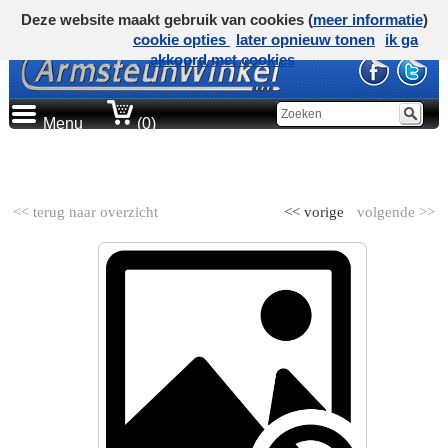
Deze website maakt gebruik van cookies (
meer informatie
)
cookie opties
later opnieuw tonen
ik ga
akkoord met cookies
Menu
(0)
AUTOMERK
<< terug naar overzicht
<< vorige
volgende >>