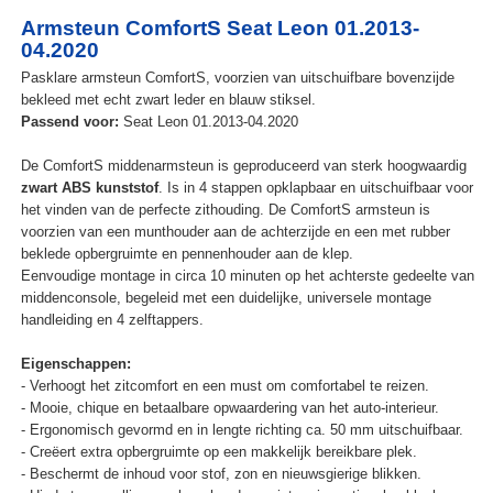
Armsteun ComfortS Seat Leon 01.2013-
04.2020
Pasklare armsteun ComfortS, voorzien van uitschuifbare bovenzijde
bekleed met echt zwart leder en blauw stiksel.
Passend voor:
Seat Leon 01.2013-04.2020
De ComfortS middenarmsteun is geproduceerd van sterk hoogwaardig
zwart ABS kunststof
. Is in 4 stappen opklapbaar en uitschuifbaar voor
het vinden van de perfecte zithouding. De ComfortS armsteun is
voorzien van een munthouder aan de achterzijde en een met rubber
beklede opbergruimte en pennenhouder aan de klep.
Eenvoudige montage in circa 10 minuten op het achterste gedeelte van
middenconsole, begeleid met een duidelijke, universele montage
handleiding en 4 zelftappers.
Eigenschappen:
- Verhoogt het zitcomfort en een must om comfortabel te reizen.
- Mooie, chique en betaalbare opwaardering van het auto-interieur.
- Ergonomisch gevormd en in lengte richting ca. 50 mm uitschuifbaar.
- Creëert extra opbergruimte op een makkelijk bereikbare plek.
- Beschermt de inhoud voor stof, zon en nieuwsgierige blikken.