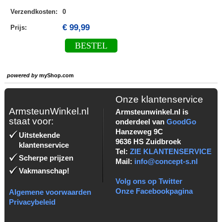
Verzendkosten
:
0
€ 99,99
Prijs:
BESTEL
powered by
myShop.com
Onze klantenservice
ArmsteunWinkel.nl
Armsteunwinkel.nl is
staat voor:
onderdeel van
GoodGo
Hanzeweg 9C
Uitstekende
9636 HS Zuidbroek
klantenservice
Tel:
ZIE KLANTENSERVICE
Scherpe prijzen
Mail:
info@concept-s.nl
Vakmanschap!
Volg ons op Twitter
Onze Facebookpagina
Algemene voorwaarden
Privacybeleid