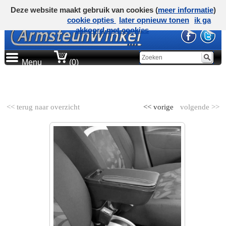
Deze website maakt gebruik van cookies (
meer informatie
)
cookie opties
later opnieuw tonen
ik ga
akkoord met cookies
Menu
(0)
AUTOMERK
<< terug naar overzicht
<< vorige
volgende >>