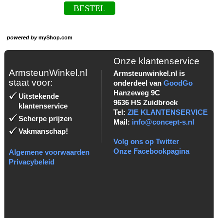
BESTEL
powered by
myShop.com
Onze klantenservice
ArmsteunWinkel.nl
Armsteunwinkel.nl is
staat voor:
onderdeel van
GoodGo
Hanzeweg 9C
Uitstekende
9636 HS Zuidbroek
klantenservice
Tel:
ZIE KLANTENSERVICE
Scherpe prijzen
Mail:
info@concept-s.nl
Vakmanschap!
Volg ons op Twitter
Onze Facebookpagina
Algemene voorwaarden
Privacybeleid