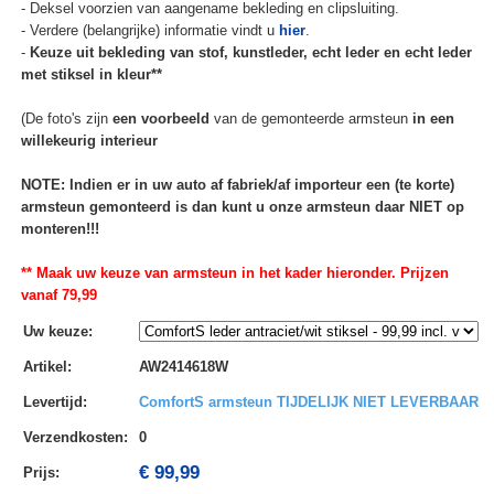
- Deksel voorzien van aangename bekleding en clipsluiting.
- Verdere (belangrijke) informatie vindt u
hier
.
-
Keuze uit bekleding van stof, kunstleder, echt leder en echt leder
met stiksel in kleur**
(De foto's zijn
een voorbeeld
van de gemonteerde armsteun
in een
willekeurig interieur
NOTE: Indien er in uw auto af fabriek/af importeur een (te korte)
armsteun gemonteerd is dan kunt u onze armsteun daar NIET op
monteren!!!
** Maak uw keuze van armsteun in het kader hieronder. Prijzen
vanaf 79,99
Uw keuze
:
Artikel
:
AW2414618W
Levertijd
:
ComfortS armsteun TIJDELIJK NIET LEVERBAAR
Verzendkosten
:
0
€ 99,99
Prijs: