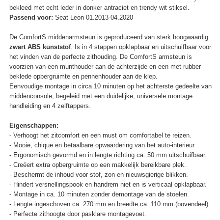
bekleed met echt leder in donker antraciet en trendy wit stiksel.
Passend voor:
Seat Leon 01.2013-04.2020
De ComfortS middenarmsteun is geproduceerd van sterk hoogwaardig
zwart ABS kunststof
. Is in 4 stappen opklapbaar en uitschuifbaar voor
het vinden van de perfecte zithouding. De ComfortS armsteun is
voorzien van een munthouder aan de achterzijde en een met rubber
beklede opbergruimte en pennenhouder aan de klep.
Eenvoudige montage in circa 10 minuten op het achterste gedeelte van
middenconsole, begeleid met een duidelijke, universele montage
handleiding en 4 zelftappers.
Eigenschappen:
- Verhoogt het zitcomfort en een must om comfortabel te reizen.
- Mooie, chique en betaalbare opwaardering van het auto-interieur.
- Ergonomisch gevormd en in lengte richting ca. 50 mm uitschuifbaar.
- Creëert extra opbergruimte op een makkelijk bereikbare plek.
- Beschermt de inhoud voor stof, zon en nieuwsgierige blikken.
- Hindert versnellingspook en handrem niet en is verticaal opklapbaar.
- Montage in ca. 10 minuten zonder demontage van de stoelen.
- Lengte ingeschoven ca. 270 mm en breedte ca. 110 mm (bovendeel).
- Perfecte zithoogte door pasklare montagevoet.