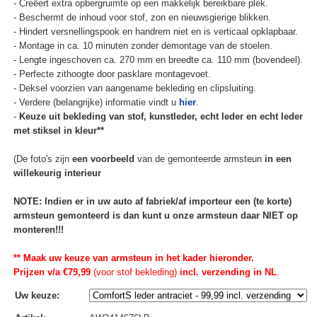
- Creëert extra opbergruimte op een makkelijk bereikbare plek.
- Beschermt de inhoud voor stof, zon en nieuwsgierige blikken.
- Hindert versnellingspook en handrem niet en is verticaal opklapbaar.
- Montage in ca. 10 minuten zonder demontage van de stoelen.
- Lengte ingeschoven ca. 270 mm en breedte ca. 110 mm (bovendeel).
- Perfecte zithoogte door pasklare montagevoet.
- Deksel voorzien van aangename bekleding en clipsluiting.
- Verdere (belangrijke) informatie vindt u
hier
.
-
Keuze uit bekleding van stof, kunstleder, echt leder en echt leder
met stiksel in kleur**
(De foto's zijn
een voorbeeld
van de gemonteerde armsteun
in een
willekeurig interieur
NOTE: Indien er in uw auto af fabriek/af importeur een (te korte)
armsteun gemonteerd is dan kunt u onze armsteun daar NIET op
monteren!!!
** Maak uw keuze van armsteun in het kader hieronder.
Prijzen v/a €79,99
(voor stof bekleding)
incl. verzending in NL
.
Uw keuze
: