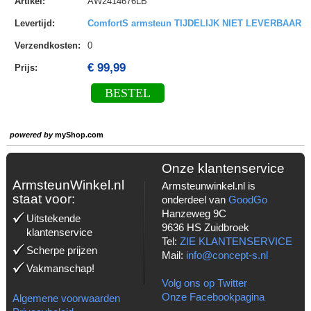
Artikel
:
AW2414676LB
Levertijd
:
ComfortS armsteun TIJDELIJK NIET LEVERBAAR
Verzendkosten
:
0
€ 99,99
Prijs:
BESTEL
powered by
myShop.com
Onze klantenservice
ArmsteunWinkel.nl
Armsteunwinkel.nl is
staat voor:
onderdeel van
GoodGo
Hanzeweg 9C
Uitstekende
9636 HS Zuidbroek
klantenservice
Tel:
ZIE KLANTENSERVICE
Scherpe prijzen
Mail:
info@concept-s.nl
Vakmanschap!
Volg ons op Twitter
Onze Facebookpagina
Algemene voorwaarden