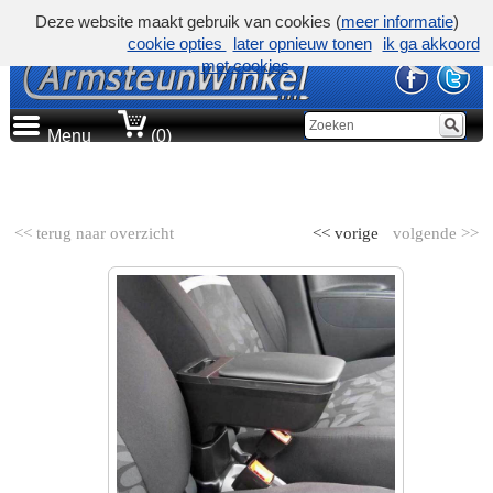
Deze website maakt gebruik van cookies (
meer informatie
)
cookie opties
later opnieuw tonen
ik ga akkoord
met cookies
Menu
(0)
AUTOMERK
<< terug naar overzicht
<< vorige
volgende >>