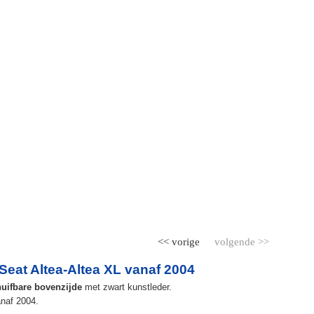
<< vorige
volgende >>
eat Altea-Altea XL vanaf 2004
huifbare bovenzijde
met zwart kunstleder.
anaf 2004.