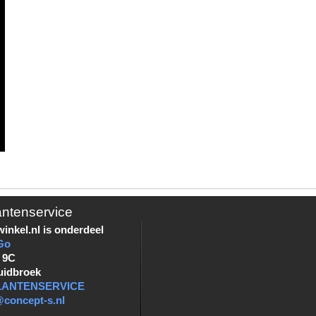
antenservice
inkel.nl is onderdeel
Go
 9C
uidbroek
KLANTENSERVICE
@concept-s.nl