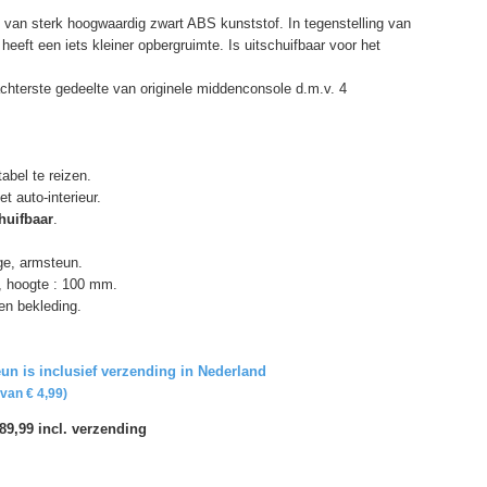
an sterk hoogwaardig zwart ABS kunststof. In tegenstelling van
eeft een iets kleiner opbergruimte. Is uitschuifbaar voor het
chterste gedeelte van originele middenconsole d.m.v. 4
abel te reizen.
t auto-interieur.
huifbaar
.
age, armsteun.
, hoogte : 100 mm.
en bekleding.
un is inclusief verzending in Nederland
van € 4,99)
89,99 incl. verzending