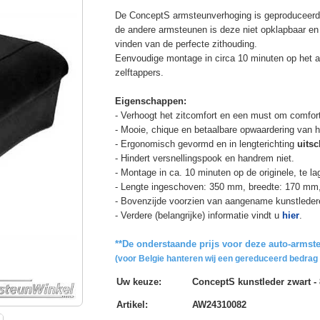
De ConceptS armsteunverhoging is geproduceerd v
de andere armsteunen is deze niet opklapbaar en h
vinden van de perfecte zithouding.
Eenvoudige montage in circa 10 minuten op het a
zelftappers.
Eigenschappen:
- Verhoogt het zitcomfort en een must om comfort
- Mooie, chique en betaalbare opwaardering van he
- Ergonomisch gevormd en in lengterichting
uitsc
- Hindert versnellingspook en handrem niet.
- Montage in ca. 10 minuten op de originele, te l
- Lengte ingeschoven: 350 mm, breedte: 170 mm
- Bovenzijde voorzien van aangename kunstleder
- Verdere (belangrijke) informatie vindt u
hier
.
**De onderstaande prijs voor deze auto-armste
(voor Belgie hanteren wij een gereduceerd bedrag 
Uw keuze
:
ConceptS kunstleder zwart - 
Artikel
:
AW24310082