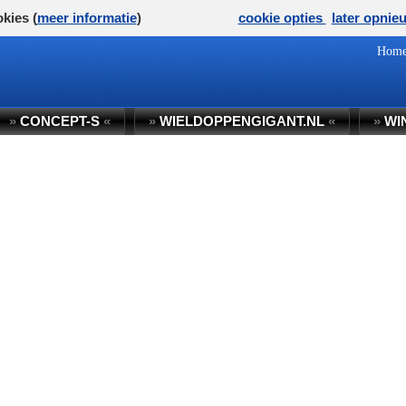
kies (
meer informatie
)
cookie opties
later opnie
Hom
»
CONCEPT-S
«
»
WIELDOPPENGIGANT.NL
«
»
WI