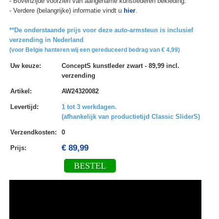
- Bovenzijde voorzien van aangename kunstlederen bekleding.
- Verdere (belangrijke) informatie vindt u
hier
.
**De onderstaande prijs voor deze auto-armsteun is inclusief
verzending in Nederland
(voor Belgie hanteren wij een gereduceerd bedrag van € 4,99)
Uw keuze
:
ConceptS kunstleder zwart - 89,99 incl.
verzending
Artikel
:
AW24320082
Levertijd
:
1 tot 3 werkdagen.
(afhankelijk van productietijd Classic SliderS)
Verzendkosten
:
0
€ 89,99
Prijs:
BESTEL