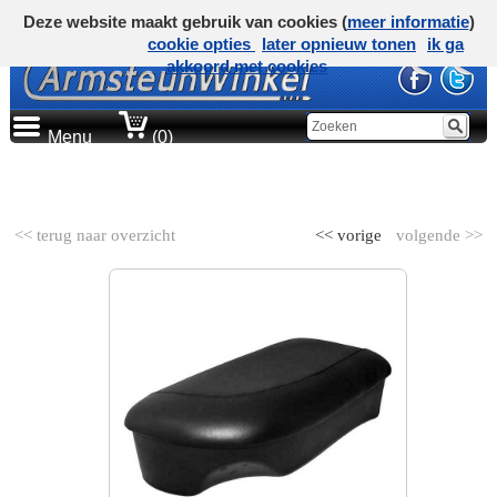
Deze website maakt gebruik van cookies (
meer informatie
)
cookie opties
later opnieuw tonen
ik ga
akkoord met cookies
Menu
(0)
AUTOMERK
<< terug naar overzicht
<< vorige
volgende >>