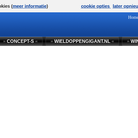
kies (
meer informatie
)
cookie opties
later opnie
Hom
»
CONCEPT-S
«
»
WIELDOPPENGIGANT.NL
«
»
WI