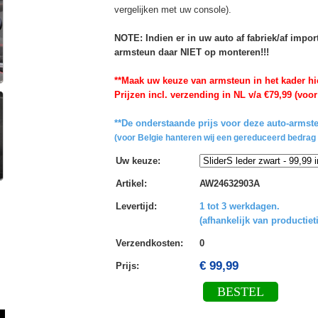
vergelijken met uw console).
NOTE: Indien er in uw auto af fabriek/af impo
armsteun daar NIET op monteren!!!
**Maak uw keuze van armsteun in het kader hi
Prijzen incl. verzending in NL v/a €79,99 (voor
**De onderstaande prijs voor deze auto-armste
(voor Belgie hanteren wij een gereduceerd bedrag 
Uw keuze
:
Artikel
:
AW24632903A
Levertijd
:
1 tot 3 werkdagen.
(afhankelijk van productiet
Verzendkosten
:
0
€ 99,99
Prijs:
BESTEL