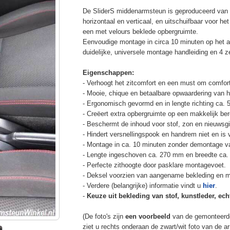
De SliderS middenarmsteun is geproduceerd van s
horizontaal en verticaal, en uitschuifbaar voor h
een met velours beklede opbergruimte.
Eenvoudige montage in circa 10 minuten op het a
duidelijke, universele montage handleiding en 4 z
Eigenschappen:
- Verhoogt het zitcomfort en een must om comfort
- Mooie, chique en betaalbare opwaardering van he
- Ergonomisch gevormd en in lengte richting ca. 
- Creëert extra opbergruimte op een makkelijk ber
- Beschermt de inhoud voor stof, zon en nieuwsgi
- Hindert versnellingspook en handrem niet en is v
- Montage in ca. 10 minuten zonder demontage va
- Lengte ingeschoven ca. 270 mm en breedte ca.
- Perfecte zithoogte door pasklare montagevoet.
- Deksel voorzien van aangename bekleding en m
- Verdere (belangrijke) informatie vindt u
hier
.
-
Keuze uit bekleding van stof, kunstleder, echt
(De foto's zijn
een voorbeeld
van de gemonteerd
ziet u rechts onderaan de zwart/wit foto van de 