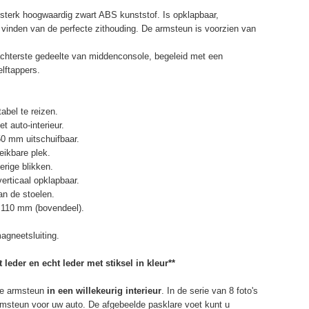
terk hoogwaardig zwart ABS kunststof. Is opklapbaar,
et vinden van de perfecte zithouding. De armsteun is voorzien van
chterste gedeelte van middenconsole, begeleid met een
elftappers.
abel te reizen.
t auto-interieur.
50 mm uitschuifbaar.
eikbare plek.
erige blikken.
erticaal opklapbaar.
n de stoelen.
 110 mm (bovendeel).
agneetsluiting.
 leder en echt leder met stiksel in kleur**
e armsteun
in een willekeurig interieur
. In de serie van 8 foto's
armsteun voor uw auto. De afgebeelde pasklare voet kunt u