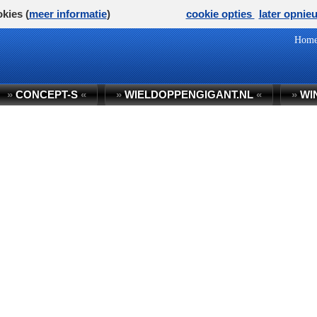
kies (
meer informatie
)
cookie opties
later opnie
Hom
»
CONCEPT-S
«
»
WIELDOPPENGIGANT.NL
«
»
WI