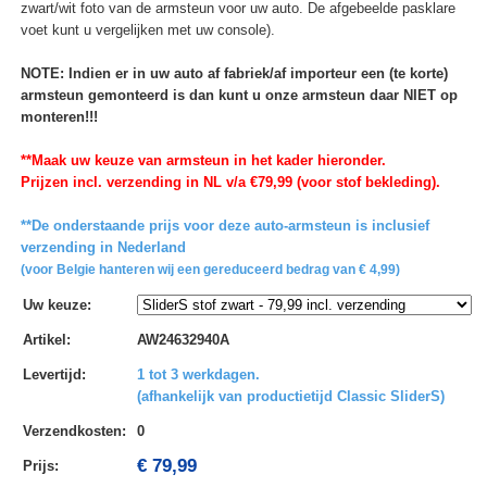
zwart/wit foto van de armsteun voor uw auto. De afgebeelde pasklare
voet kunt u vergelijken met uw console).
NOTE: Indien er in uw auto af fabriek/af importeur een (te korte)
armsteun gemonteerd is dan kunt u onze armsteun daar NIET op
monteren!!!
**Maak uw keuze van armsteun in het kader hieronder.
Prijzen incl. verzending in NL v/a €79,99 (voor stof bekleding).
**De onderstaande prijs voor deze auto-armsteun is inclusief
verzending in Nederland
(voor Belgie hanteren wij een gereduceerd bedrag van € 4,99)
Uw keuze
:
Artikel
:
AW24632940A
Levertijd
:
1 tot 3 werkdagen.
(afhankelijk van productietijd Classic SliderS)
Verzendkosten
:
0
€ 79,99
Prijs: