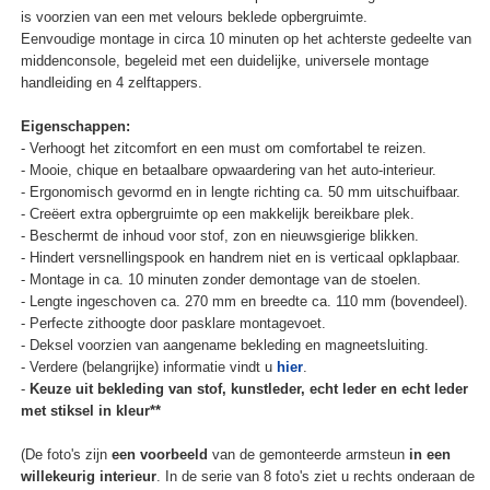
is voorzien van een met velours beklede opbergruimte.
Eenvoudige montage in circa 10 minuten op het achterste gedeelte van
middenconsole, begeleid met een duidelijke, universele montage
handleiding en 4 zelftappers.
Eigenschappen:
- Verhoogt het zitcomfort en een must om comfortabel te reizen.
- Mooie, chique en betaalbare opwaardering van het auto-interieur.
- Ergonomisch gevormd en in lengte richting ca. 50 mm uitschuifbaar.
- Creëert extra opbergruimte op een makkelijk bereikbare plek.
- Beschermt de inhoud voor stof, zon en nieuwsgierige blikken.
- Hindert versnellingspook en handrem niet en is verticaal opklapbaar.
- Montage in ca. 10 minuten zonder demontage van de stoelen.
- Lengte ingeschoven ca. 270 mm en breedte ca. 110 mm (bovendeel).
- Perfecte zithoogte door pasklare montagevoet.
- Deksel voorzien van aangename bekleding en magneetsluiting.
- Verdere (belangrijke) informatie vindt u
hier
.
-
Keuze uit bekleding van stof, kunstleder, echt leder en echt leder
met stiksel in kleur**
(De foto's zijn
een voorbeeld
van de gemonteerde armsteun
in een
willekeurig interieur
. In de serie van 8 foto's ziet u rechts onderaan de