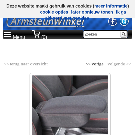
Deze website maakt gebruik van cookies (
meer informatie
)
cookie opties
later opnieuw tonen
ik ga
akkoord met cookies
Menu
(0)
AUTOMERK
<< terug naar overzicht
<< vorige
volgende >>