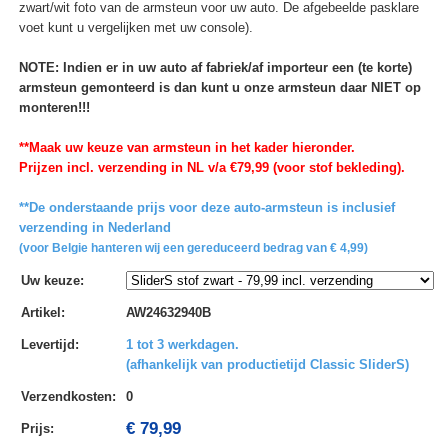
zwart/wit foto van de armsteun voor uw auto. De afgebeelde pasklare
voet kunt u vergelijken met uw console).
NOTE: Indien er in uw auto af fabriek/af importeur een (te korte)
armsteun gemonteerd is dan kunt u onze armsteun daar NIET op
monteren!!!
**Maak uw keuze van armsteun in het kader hieronder.
Prijzen incl. verzending in NL v/a €79,99 (voor stof bekleding).
**De onderstaande prijs voor deze auto-armsteun is inclusief
verzending in Nederland
(voor Belgie hanteren wij een gereduceerd bedrag van € 4,99)
Uw keuze
:
Artikel
:
AW24632940B
Levertijd
:
1 tot 3 werkdagen.
(afhankelijk van productietijd Classic SliderS)
Verzendkosten
:
0
€ 79,99
Prijs: