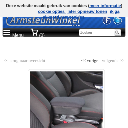
Deze website maakt gebruik van cookies (
meer informatie
)
cookie opties
later opnieuw tonen
ik ga
akkoord met cookies
Menu
(0)
AUTOMERK
<< terug naar overzicht
<< vorige
volgende >>