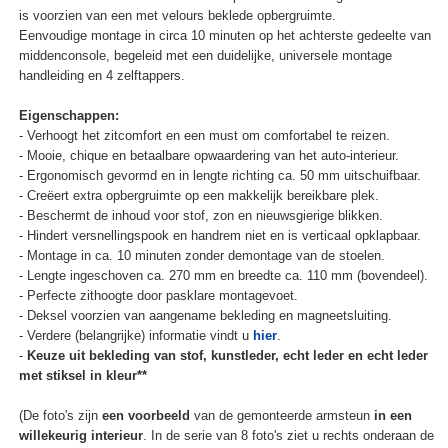
is voorzien van een met velours beklede opbergruimte.
Eenvoudige montage in circa 10 minuten op het achterste gedeelte van
middenconsole, begeleid met een duidelijke, universele montage
handleiding en 4 zelftappers.
Eigenschappen:
- Verhoogt het zitcomfort en een must om comfortabel te reizen.
- Mooie, chique en betaalbare opwaardering van het auto-interieur.
- Ergonomisch gevormd en in lengte richting ca. 50 mm uitschuifbaar.
- Creëert extra opbergruimte op een makkelijk bereikbare plek.
- Beschermt de inhoud voor stof, zon en nieuwsgierige blikken.
- Hindert versnellingspook en handrem niet en is verticaal opklapbaar.
- Montage in ca. 10 minuten zonder demontage van de stoelen.
- Lengte ingeschoven ca. 270 mm en breedte ca. 110 mm (bovendeel).
- Perfecte zithoogte door pasklare montagevoet.
- Deksel voorzien van aangename bekleding en magneetsluiting.
- Verdere (belangrijke) informatie vindt u
hier
.
-
Keuze uit bekleding van stof, kunstleder, echt leder en echt leder
met stiksel in kleur**
(De foto's zijn
een voorbeeld
van de gemonteerde armsteun
in een
willekeurig interieur
. In de serie van 8 foto's ziet u rechts onderaan de