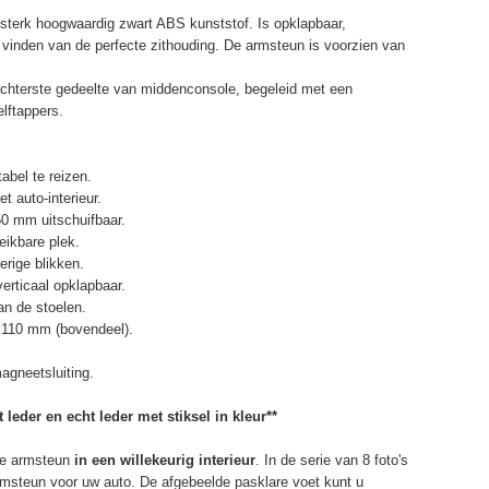
terk hoogwaardig zwart ABS kunststof. Is opklapbaar,
et vinden van de perfecte zithouding. De armsteun is voorzien van
chterste gedeelte van middenconsole, begeleid met een
elftappers.
abel te reizen.
t auto-interieur.
50 mm uitschuifbaar.
eikbare plek.
erige blikken.
erticaal opklapbaar.
n de stoelen.
 110 mm (bovendeel).
agneetsluiting.
 leder en echt leder met stiksel in kleur**
e armsteun
in een willekeurig interieur
. In de serie van 8 foto's
armsteun voor uw auto. De afgebeelde pasklare voet kunt u