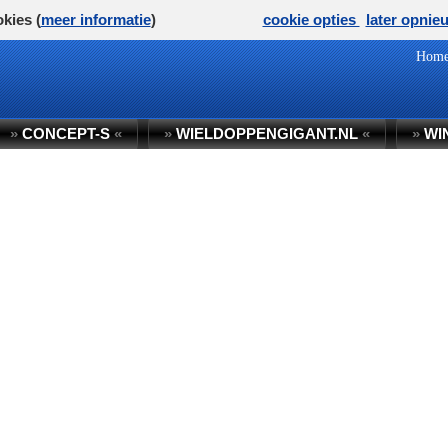
kies (
meer informatie
)
cookie opties
later opnie
Hom
»
CONCEPT-S
«
»
WIELDOPPENGIGANT.NL
«
»
WI