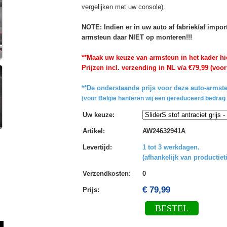
vergelijken met uw console).
NOTE: Indien er in uw auto af fabriek/af impo
armsteun daar NIET op monteren!!!
**Maak uw keuze van armsteun in het kader hi
Prijzen incl. verzending in NL v/a €79,99 (voor
**De onderstaande prijs voor deze auto-armste
(voor Belgie hanteren wij een gereduceerd bedrag 
Uw keuze
:
Artikel
:
AW24632941A
Levertijd
:
1 tot 3 werkdagen.
(afhankelijk van productiet
Verzendkosten
:
0
€ 79,99
Prijs:
BESTEL