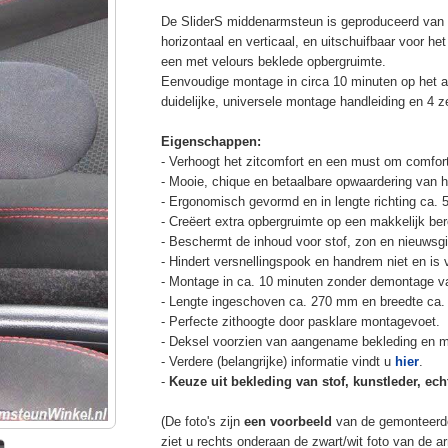
De SliderS middenarmsteun is geproduceerd van s
horizontaal en verticaal, en uitschuifbaar voor h
een met velours beklede opbergruimte.
Eenvoudige montage in circa 10 minuten op het a
duidelijke, universele montage handleiding en 4 z
Eigenschappen:
- Verhoogt het zitcomfort en een must om comfort
- Mooie, chique en betaalbare opwaardering van he
- Ergonomisch gevormd en in lengte richting ca. 
- Creëert extra opbergruimte op een makkelijk ber
- Beschermt de inhoud voor stof, zon en nieuwsgi
- Hindert versnellingspook en handrem niet en is v
- Montage in ca. 10 minuten zonder demontage va
- Lengte ingeschoven ca. 270 mm en breedte ca.
- Perfecte zithoogte door pasklare montagevoet.
- Deksel voorzien van aangename bekleding en m
- Verdere (belangrijke) informatie vindt u
hier
.
-
Keuze uit bekleding van stof, kunstleder, echt
(De foto's zijn
een voorbeeld
van de gemonteerd
ziet u rechts onderaan de zwart/wit foto van de 