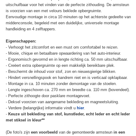
uitschuifbaar voor het vinden van de perfecte zithouding. De armsteun
is voorzien van een met velours beklede opbergruimte.
Eenvoudige montage in circa 10 minuten op het achterste gedeelte van
middenconsole, begeleid met een duidelijke, universele montage
handleiding en 4 zelftappers.
Eigenschappen:
- Verhoogt het zitcomfort en een must om comfortabel te reizen.
- Mooie, chique en betaalbare opwaardering van het auto-interieur.
- Ergonomisch gevormd en in lengte richting ca. 50 mm uitschuifbaar.
- Creëert extra opbergruimte op een makkelijk bereikbare plek.
- Beschermt de inhoud voor stof, zon en nieuwsgierige blikken.
- Hindert versnellingspook en handrem niet en is verticaal opklapbaar.
- Montage in ca. 10 minuten zonder demontage van de stoelen.
- Lengte ingeschoven ca. 270 mm en breedte ca. 110 mm (bovendeel).
- Perfecte zithoogte door pasklare montagevoet.
- Deksel voorzien van aangename bekleding en magneetsluiting.
- Verdere (belangrijke) informatie vindt u
hier
.
-
Keuze uit bekleding van stof, kunstleder, echt leder en echt leder
met stiksel in kleur**
(De foto's zijn
een voorbeeld
van de gemonteerde armsteun
in een