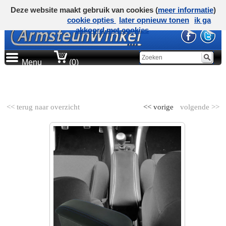
Deze website maakt gebruik van cookies (
meer informatie
)
cookie opties
later opnieuw tonen
ik ga
akkoord met cookies
Menu
(0)
AUTOMERK
<< terug naar overzicht
<< vorige
volgende >>