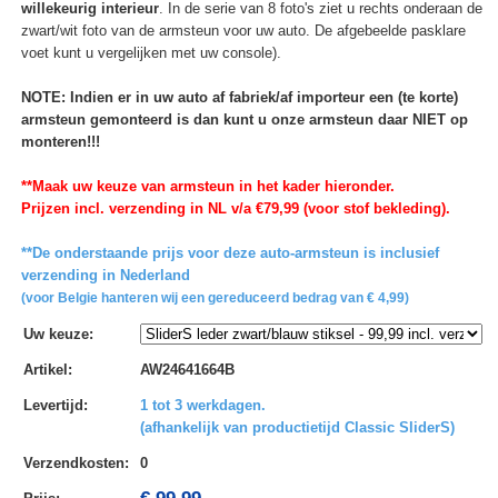
willekeurig interieur
. In de serie van 8 foto's ziet u rechts onderaan de
zwart/wit foto van de armsteun voor uw auto. De afgebeelde pasklare
voet kunt u vergelijken met uw console).
NOTE: Indien er in uw auto af fabriek/af importeur een (te korte)
armsteun gemonteerd is dan kunt u onze armsteun daar NIET op
monteren!!!
**Maak uw keuze van armsteun in het kader hieronder.
Prijzen incl. verzending in NL v/a €79,99 (voor stof bekleding).
**De onderstaande prijs voor deze auto-armsteun is inclusief
verzending in Nederland
(voor Belgie hanteren wij een gereduceerd bedrag van € 4,99)
Uw keuze
:
Artikel
:
AW24641664B
Levertijd
:
1 tot 3 werkdagen.
(afhankelijk van productietijd Classic SliderS)
Verzendkosten
:
0