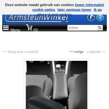
Deze website maakt gebruik van cookies (
meer informatie
)
cookie opties
later opnieuw tonen
ik ga
akkoord met cookies
Menu
(0)
AUTOMERK
<< terug naar overzicht
<< vorige
volgende >>