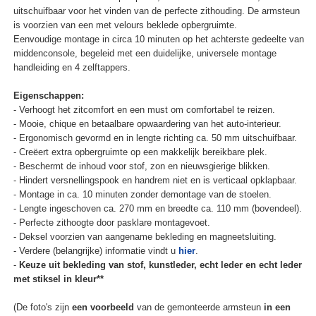
uitschuifbaar voor het vinden van de perfecte zithouding. De armsteun
is voorzien van een met velours beklede opbergruimte.
Eenvoudige montage in circa 10 minuten op het achterste gedeelte van
middenconsole, begeleid met een duidelijke, universele montage
handleiding en 4 zelftappers.
Eigenschappen:
- Verhoogt het zitcomfort en een must om comfortabel te reizen.
- Mooie, chique en betaalbare opwaardering van het auto-interieur.
- Ergonomisch gevormd en in lengte richting ca. 50 mm uitschuifbaar.
- Creëert extra opbergruimte op een makkelijk bereikbare plek.
- Beschermt de inhoud voor stof, zon en nieuwsgierige blikken.
- Hindert versnellingspook en handrem niet en is verticaal opklapbaar.
- Montage in ca. 10 minuten zonder demontage van de stoelen.
- Lengte ingeschoven ca. 270 mm en breedte ca. 110 mm (bovendeel).
- Perfecte zithoogte door pasklare montagevoet.
- Deksel voorzien van aangename bekleding en magneetsluiting.
- Verdere (belangrijke) informatie vindt u
hier
.
-
Keuze uit bekleding van stof, kunstleder, echt leder en echt leder
met stiksel in kleur**
(De foto's zijn
een voorbeeld
van de gemonteerde armsteun
in een