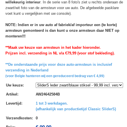
willekeurig interieur
. In de serie van 8 foto's ziet u rechts onderaan de
zwart/wit foto van de armsteun voor uw auto. De afgebeelde pasklare
voet kunt u vergelijken met uw console).
NOTE: Indien er in uw auto af fabriek/af importeur een (te korte)
armsteun gemonteerd is dan kunt u onze armsteun daar NIET op
monteren!!!
**Maak uw keuze van armsteun in het kader hieronder.
Prijzen incl. verzending in NL v/a €79,99 (voor stof bekleding).
**De onderstaande prijs voor deze auto-armsteun is inclusief
verzending in Nederland
(voor Belgie hanteren wij een gereduceerd bedrag van € 4,99)
Uw keuze
:
Artikel
:
AW24642584B
Levertijd
:
1 tot 3 werkdagen.
(afhankelijk van productietijd Classic SliderS)
Verzendkosten
:
0