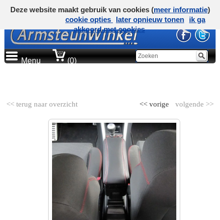
Deze website maakt gebruik van cookies (
meer informatie
)
cookie opties
later opnieuw tonen
ik ga
akkoord met cookies
Menu
(0)
AUTOMERK
<< terug naar overzicht
<< vorige
volgende >>