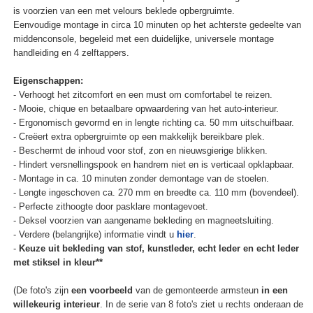
is voorzien van een met velours beklede opbergruimte.
Eenvoudige montage in circa 10 minuten op het achterste gedeelte van
middenconsole, begeleid met een duidelijke, universele montage
handleiding en 4 zelftappers.
Eigenschappen:
- Verhoogt het zitcomfort en een must om comfortabel te reizen.
- Mooie, chique en betaalbare opwaardering van het auto-interieur.
- Ergonomisch gevormd en in lengte richting ca. 50 mm uitschuifbaar.
- Creëert extra opbergruimte op een makkelijk bereikbare plek.
- Beschermt de inhoud voor stof, zon en nieuwsgierige blikken.
- Hindert versnellingspook en handrem niet en is verticaal opklapbaar.
- Montage in ca. 10 minuten zonder demontage van de stoelen.
- Lengte ingeschoven ca. 270 mm en breedte ca. 110 mm (bovendeel).
- Perfecte zithoogte door pasklare montagevoet.
- Deksel voorzien van aangename bekleding en magneetsluiting.
- Verdere (belangrijke) informatie vindt u
hier
.
-
Keuze uit bekleding van stof, kunstleder, echt leder en echt leder
met stiksel in kleur**
(De foto's zijn
een voorbeeld
van de gemonteerde armsteun
in een
willekeurig interieur
. In de serie van 8 foto's ziet u rechts onderaan de