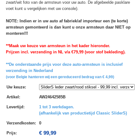
zwart/wit foto van de armsteun voor uw auto. De afgebeelde pasklare
voet kunt u vergelijken met uw console).
NOTE: Indien er in uw auto af fabriek/af importeur een (te korte)
armsteun gemonteerd is dan kunt u onze armsteun daar NIET op
monteren!!!
**Maak uw keuze van armsteun in het kader hieronder.
Prijzen incl. verzending in NL v/a €79,99 (voor stof bekleding).
**De onderstaande prijs voor deze auto-armsteun is inclusief
verzending in Nederland
(voor Belgie hanteren wij een gereduceerd bedrag van € 4,99)
Uw keuze
:
Artikel
:
AW24642585B
Levertijd
:
1 tot 3 werkdagen.
(afhankelijk van productietijd Classic SliderS)
Verzendkosten
:
0
€ 99,99
Prijs: