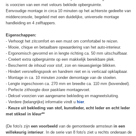
is voorzien van een met velours beklede opbergruimte.
Eenvoudige montage in circa 10 minuten op het achterste gedeelte van
middenconsole, begeleid met een duidelijke, universele montage
handleiding en 4 zelftappers.
Eigenschappen:
- Verhoogt het zitcomfort en een must om comfortabel te reizen.
- Mooie, chique en betaalbare opwaardering van het auto-interieur.
- Ergonomisch gevormd en in lengte richting ca. 50 mm uitschuifbaar.
- Creëert extra opbergruimte op een makkelijk bereikbare plek.
- Beschermt de inhoud voor stof, zon en nieuwsgierige blikken.
- Hindert versnellingspook en handrem niet en is verticaal opklapbaar.
- Montage in ca. 10 minuten zonder demontage van de stoelen.
- Lengte ingeschoven ca. 270 mm en breedte ca. 110 mm (bovendeel).
- Perfecte zithoogte door pasklare montagevoet.
- Deksel voorzien van aangename bekleding en magneetsluiting.
- Verdere (belangrijke) informatie vindt u
hier
.
-
Keuze uit bekleding van stof, kunstleder, echt leder en echt leder
met stiksel in kleur**
(De foto's zijn
een voorbeeld
van de gemonteerde armsteun
in een
willekeurig interieur
. In de serie van 8 foto's ziet u rechts onderaan de