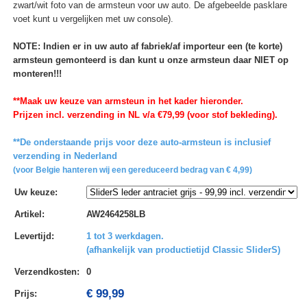
zwart/wit foto van de armsteun voor uw auto. De afgebeelde pasklare
voet kunt u vergelijken met uw console).
NOTE: Indien er in uw auto af fabriek/af importeur een (te korte)
armsteun gemonteerd is dan kunt u onze armsteun daar NIET op
monteren!!!
**Maak uw keuze van armsteun in het kader hieronder.
Prijzen incl. verzending in NL v/a €79,99 (voor stof bekleding).
**De onderstaande prijs voor deze auto-armsteun is inclusief
verzending in Nederland
(voor Belgie hanteren wij een gereduceerd bedrag van € 4,99)
Uw keuze
:
Artikel
:
AW2464258LB
Levertijd
:
1 tot 3 werkdagen.
(afhankelijk van productietijd Classic SliderS)
Verzendkosten
:
0
€ 99,99
Prijs: