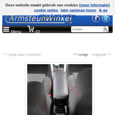
Deze website maakt gebruik van cookies (
meer informatie
)
cookie opties
later opnieuw tonen
ik ga
akkoord met cookies
Menu
(0)
AUTOMERK
<< terug naar overzicht
<< vorige
volgende >>